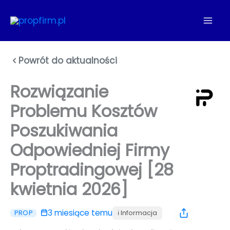
Przejdź
do
treści
Powrót do aktualności
Rozwiązanie
Problemu Kosztów
Poszukiwania
Odpowiedniej Firmy
Proptradingowej [28
kwietnia 2026]
3 miesiące temu
ℹ️ Informacja
PROP