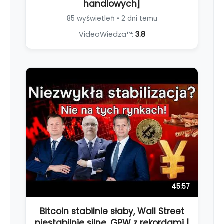
handlowych]
85 wyświetleń • 2 dni temu
VideoWiedza™:
3.8
45:57
Bitcoin stabilnie słaby, Wall Street
niestabilnie silne, GPW z rekordami |