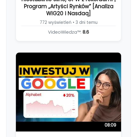
Program „Artyści Rynków” [Analiza
WIG20 i Nasdaq]
772 wyświetleń • 3 dni temu
VideoWiedza™:
8.6
08:09