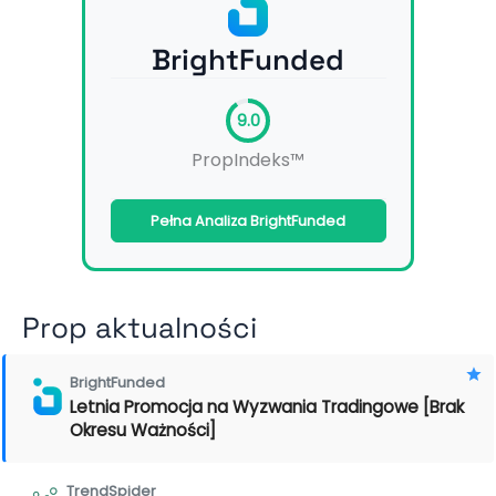
BrightFunded
9.0
PropIndeks™
Pełna Analiza BrightFunded
Prop aktualności
BrightFunded
Letnia Promocja na Wyzwania Tradingowe [Brak
Okresu Ważności]
TrendSpider