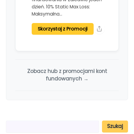
dzień. 10% Static Max Loss:
Maksymalna…
Skorzystaj z Promocji
Zobacz hub z promocjami kont
fundowanych →
S
Szukaj
z