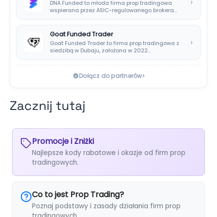
›
DNA Funded to młoda firma prop tradingowa
wspierana przez ASIC-regulowanego brokera
DNA Markets. Oferuje…
Goat Funded Trader
›
Goat Funded Trader to firma prop tradingowa z
siedzibą w Dubaju, założona w 2022…
›
Dołącz do partnerów
Zacznij tutaj
Promocje i Zniżki
Najlepsze kody rabatowe i okazje od firm prop
tradingowych.
Co to jest Prop Trading?
Poznaj podstawy i zasady działania firm prop
tradingowych.