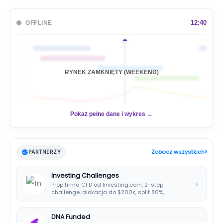
u
k
a
12:40
OFFLINE
j
🇦🇺
🇯🇵
🇬🇧
RYNEK ZAMKNIĘTY (WEEKEND)
🇺🇸
📊
Pokaż pełne dane i wykres →
›
PARTNERZY
Zobacz wszystkich
Investing Challenges
›
Prop firma CFD od Investing.com. 2-step
challenge, alokacja do $200k, split 80%,
platforma SIRIX.
DNA Funded