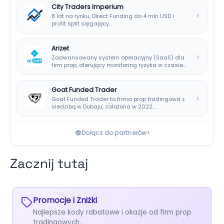
City Traders Imperium
›
8 lat na rynku, Direct Funding do 4 mln USD i
profit split sięgający…
Arizet
›
Zaawansowany system operacyjny (SaaS) dla
firm prop, oferujący monitoring ryzyka w czasie
rzeczywistym i…
Goat Funded Trader
›
Goat Funded Trader to firma prop tradingowa z
siedzibą w Dubaju, założona w 2022…
›
Dołącz do partnerów
Zacznij tutaj
Promocje i Zniżki
Najlepsze kody rabatowe i okazje od firm prop
tradingowych.