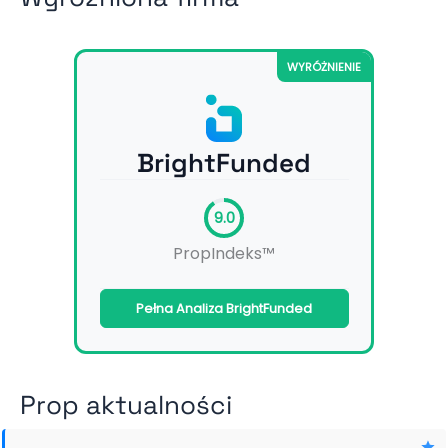
WYRÓŻNIENIE
BrightFunded
9.0
PropIndeks™
Pełna Analiza BrightFunded
Prop aktualności