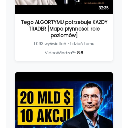
32:35
Tego ALGORTYMU potrzebuje KAŻDY
TRADER [Mapa płynności: role
poziomów]
1 093 wyświetleń • 1 dzień temu
VideoWiedza™:
8.6