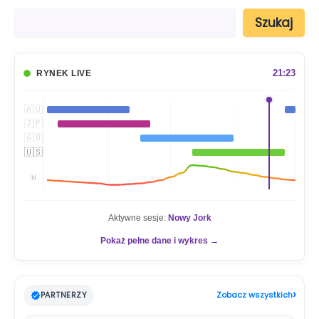
S
Szukaj
z
u
k
a
21:23
RYNEK LIVE
j
🇦🇺
🇯🇵
🇬🇧
🇺🇸
📊
Aktywne sesje:
Nowy Jork
Pokaż pełne dane i wykres →
›
PARTNERZY
Zobacz wszystkich