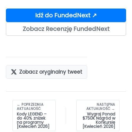
Idź do FundedNext ↗
Zobacz Recenzję FundedNext
Zobacz oryginalny tweet
Nawigacja
← POPRZEDNIA
NASTĘPNA
wpisów
AKTUALNOŚĆ
AKTUALNOŚĆ →
Kody LEGEND –
Wygraj Ponad
do 40% zniżek
$750K Nagród w
na programy
Konkursie
[Kwiecień 2026]
[Kwiecień 2026]