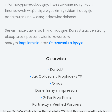
informacyjno-edukacyjny. Inwestowanie na rynkach
finansowych wiąże się z wysokim ryzykiem i decyzje
podejmujesz na własną odpowiedzialność.
Serwis może zawierać linki afiliacyjne. Korzystając ze strony,
akceptujesz postanowienia zawarte w
naszym
Regulaminie
oraz
Ostrzeżeniu o Ryzyku
.
O serwisie
Kontakt
Jak Obliczamy PropIndeks™?
O nas
Dane firmy / Impressum
🤝 For Prop Firms
Partnerzy / Verified Partners
How Do We Calculate PropIndeks™? Full Ranking Methodology