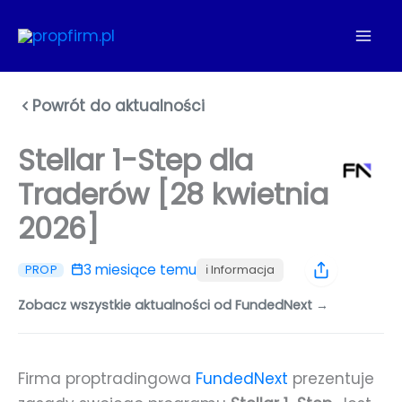
Przejdź
do
treści
Powrót do aktualności
Stellar 1-Step dla
Traderów [28 kwietnia
2026]
3 miesiące temu
ℹ️ Informacja
PROP
Zobacz wszystkie aktualności od FundedNext →
Firma proptradingowa
FundedNext
prezentuje