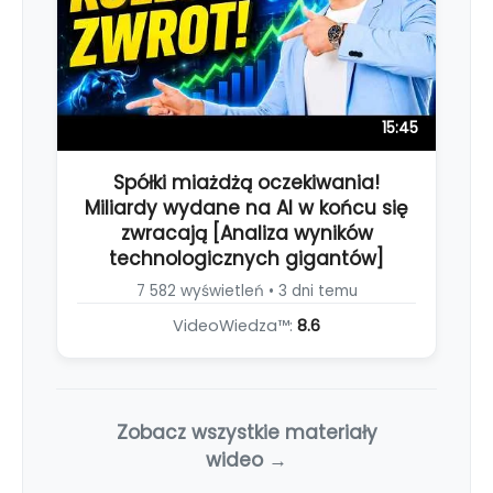
15:45
Spółki miażdżą oczekiwania!
Miliardy wydane na AI w końcu się
zwracają [Analiza wyników
technologicznych gigantów]
7 582 wyświetleń • 3 dni temu
VideoWiedza™:
8.6
Zobacz wszystkie materiały
wideo →