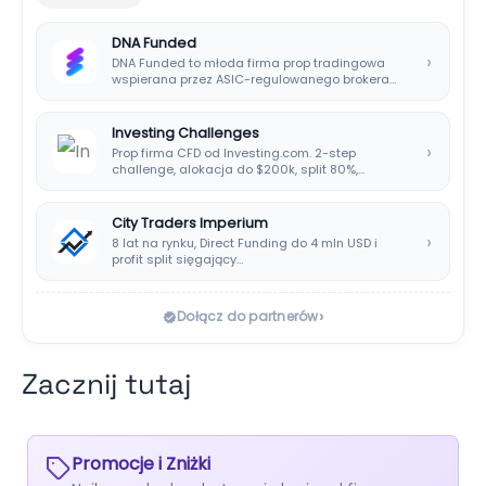
DNA Funded
›
DNA Funded to młoda firma prop tradingowa
wspierana przez ASIC-regulowanego brokera
DNA Markets. Oferuje…
Investing Challenges
›
Prop firma CFD od Investing.com. 2-step
challenge, alokacja do $200k, split 80%,
platforma SIRIX.
City Traders Imperium
›
8 lat na rynku, Direct Funding do 4 mln USD i
profit split sięgający…
›
Dołącz do partnerów
Zacznij tutaj
Promocje i Zniżki