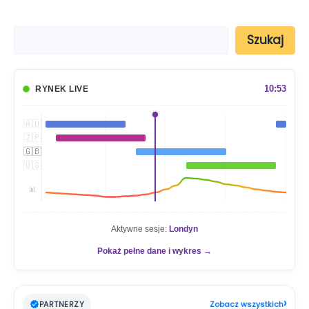
S
Szukaj
z
u
k
a
10:53
RYNEK LIVE
j
🇦🇺
🇯🇵
🇬🇧
🇺🇸
📊
Aktywne sesje:
Londyn
Pokaż pełne dane i wykres →
›
PARTNERZY
Zobacz wszystkich