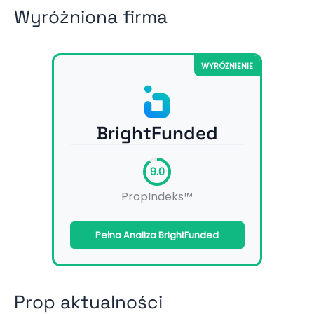
Wyróżniona firma
WYRÓŻNIENIE
BrightFunded
9.0
PropIndeks™
Pełna Analiza BrightFunded
Prop aktualności