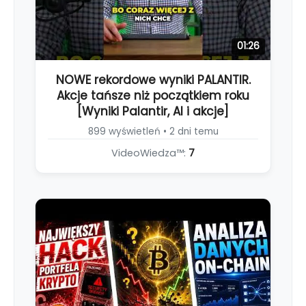
01:26
NOWE rekordowe wyniki PALANTIR.
Akcje tańsze niż początkiem roku
[Wyniki Palantir, AI i akcje]
899 wyświetleń • 2 dni temu
VideoWiedza™:
7