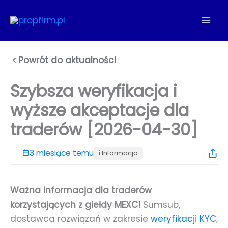
Przejdź
do
treści
Powrót do aktualności
Szybsza weryfikacja i
wyższe akceptacje dla
traderów [2026-04-30]
3 miesiące temu
ℹ️ Informacja
Ważna informacja dla traderów
korzystających z giełdy MEXC!
Sumsub,
dostawca rozwiązań w zakresie
weryfikacji KYC
,