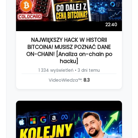
22:40
NAJWIĘKSZY HACK W HISTORII
BITCOINA! MUSISZ POZNAĆ DANE
ON-CHAIN! [Analiza on-chain po
hacku]
1 334 wyświetleń • 3 dni temu
VideoWiedza™:
8.3