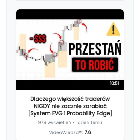
10:51
Dlaczego większość traderów
NIGDY nie zacznie zarabiać
[System FVG i Probability Edge]
979 wyświetleń • 1 dzień temu
VideoWiedza™:
7.6