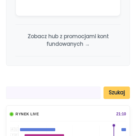
Zobacz hub z promocjami kont
fundowanych →
S
Szukaj
z
u
k
a
21:10
RYNEK LIVE
j
🇦🇺
🇯🇵