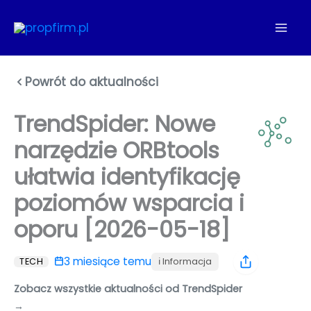
Przejdź
do
treści
Powrót do aktualności
TrendSpider:
Nowe
narzędzie ORBtools
ułatwia identyfikację
poziomów wsparcia i
oporu [2026-05-18]
3 miesiące temu
ℹ️ Informacja
TECH
Zobacz wszystkie aktualności od TrendSpider
→