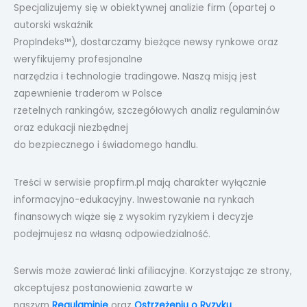
Specjalizujemy się w obiektywnej analizie firm (opartej o
autorski wskaźnik
PropIndeks™), dostarczamy bieżące newsy rynkowe oraz
weryfikujemy profesjonalne
narzędzia i technologie tradingowe. Naszą misją jest
zapewnienie traderom w Polsce
rzetelnych rankingów, szczegółowych analiz regulaminów
oraz edukacji niezbędnej
do bezpiecznego i świadomego handlu.
Treści w serwisie propfirm.pl mają charakter wyłącznie
informacyjno-edukacyjny. Inwestowanie na rynkach
finansowych wiąże się z wysokim ryzykiem i decyzje
podejmujesz na własną odpowiedzialność.
Serwis może zawierać linki afiliacyjne. Korzystając ze strony,
akceptujesz postanowienia zawarte w
naszym
Regulaminie
oraz
Ostrzeżeniu o Ryzyku
.