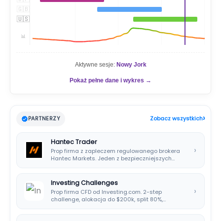
🇬🇧
🇺🇸
📊
Aktywne sesje:
Nowy Jork
Pokaż pełne dane i wykres →
›
PARTNERZY
Zobacz wszystkich
Hantec Trader
›
Prop firma z zapleczem regulowanego brokera
Hantec Markets. Jeden z bezpieczniejszych
wyborów dla polskich…
Investing Challenges
›
Prop firma CFD od Investing.com. 2-step
challenge, alokacja do $200k, split 80%,
platforma SIRIX.