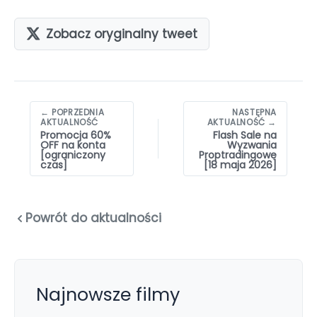
Zobacz oryginalny tweet
Nawigacja
← POPRZEDNIA
NASTĘPNA
wpisów
AKTUALNOŚĆ
AKTUALNOŚĆ →
Promocja 60%
Flash Sale na
OFF na konta
Wyzwania
[ograniczony
Proptradingowe
czas]
[18 maja 2026]
Powrót do aktualności
Najnowsze filmy