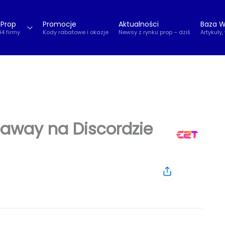
 Prop
Promocje
Aktualności
Baza W
44 firmy
Kody rabatowe i okazje
Newsy z rynku prop – dziś
Artykuły,
eaway na Discordzie