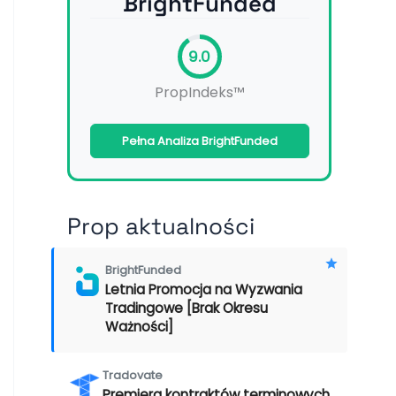
BrightFunded
9.0
PropIndeks™
Pełna Analiza BrightFunded
Prop aktualności
BrightFunded
Letnia Promocja na Wyzwania
Tradingowe [Brak Okresu
Ważności]
Tradovate
Premiera kontraktów terminowych