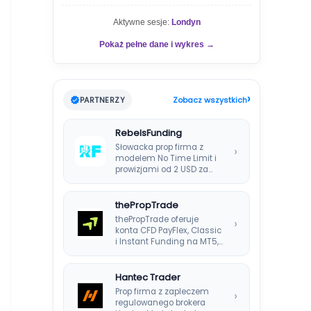
Aktywne sesje:
Londyn
Pokaż pełne dane i wykres →
›
PARTNERZY
Zobacz wszystkich
RebelsFunding
Słowacka prop firma z
›
modelem No Time Limit i
prowizjami od 2 USD za…
thePropTrade
thePropTrade oferuje
›
konta CFD PayFlex, Classic
i Instant Funding na MT5,
TradeLocker i cTrader,…
Hantec Trader
Prop firma z zapleczem
›
regulowanego brokera