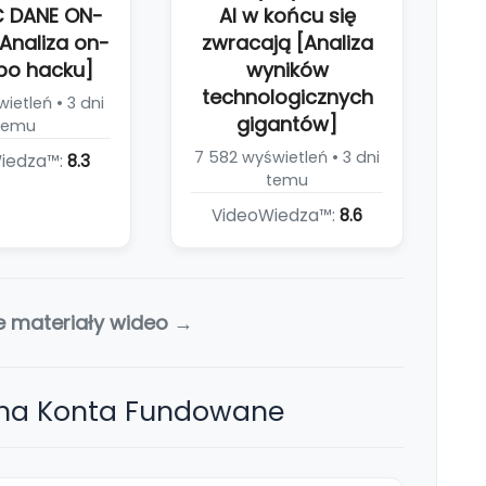
 DANE ON-
AI w końcu się
Analiza on-
zwracają [Analiza
po hacku]
wyników
technologicznych
ietleń • 3 dni
gigantów]
temu
7 582 wyświetleń • 3 dni
iedza™:
8.3
temu
VideoWiedza™:
8.6
e materiały wideo →
 na Konta Fundowane