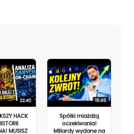
22:40
15:45
KSZY HACK
Spółki miażdżą
ISTORII
oczekiwania!
NA! MUSISZ
Miliardy wydane na