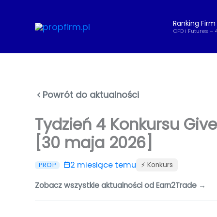
Przejdź
do
Ranking Firm
treści
CFD i Futures – 
Powrót do aktualności
Tydzień 4 Konkursu Giv
[30 maja 2026]
2 miesiące temu
⚡️ Konkurs
PROP
Zobacz wszystkie aktualności od Earn2Trade →