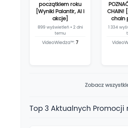
początkiem roku
POZNAĆ
[Wyniki Palantir, AI i
CHAIN! [
akcje]
chain 
899 wyświetleń • 2 dni
1 334 wyśw
temu
VideoWiedza™:
7
VideoW
Zobacz wszystki
Top 3 Aktualnych Promocji