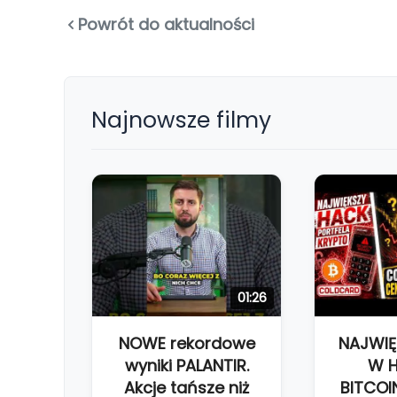
Powrót do aktualności
Najnowsze filmy
01:26
NOWE rekordowe
NAJWIĘ
wyniki PALANTIR.
W H
Akcje tańsze niż
BITCOI