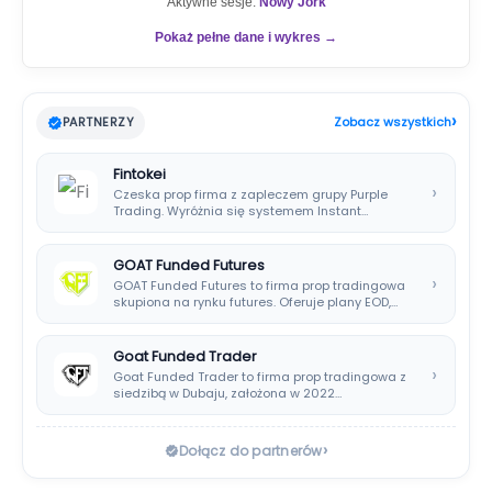
Aktywne sesje:
Nowy Jork
Pokaż pełne dane i wykres →
›
PARTNERZY
Zobacz wszystkich
Fintokei
›
Czeska prop firma z zapleczem grupy Purple
Trading. Wyróżnia się systemem Instant
Payouts, wypłatami…
GOAT Funded Futures
›
GOAT Funded Futures to firma prop tradingowa
skupiona na rynku futures. Oferuje plany EOD,…
Goat Funded Trader
›
Goat Funded Trader to firma prop tradingowa z
siedzibą w Dubaju, założona w 2022…
›
Dołącz do partnerów