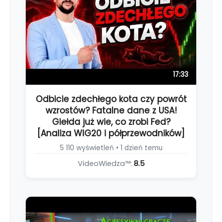
17:33
Odbicie zdechłego kota czy powrót
wzrostów? Fatalne dane z USA!
Giełda już wie, co zrobi Fed?
[Analiza WIG20 i półprzewodników]
5 110 wyświetleń • 1 dzień temu
VideoWiedza™:
8.5