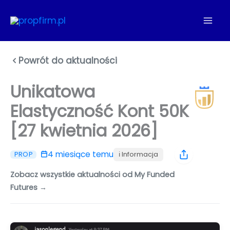
Przejdź
do
treści
Powrót do aktualności
Unikatowa
Elastyczność Kont 50K
[27 kwietnia 2026]
4 miesiące temu
ℹ️ Informacja
PROP
Zobacz wszystkie aktualności od My Funded
Futures →