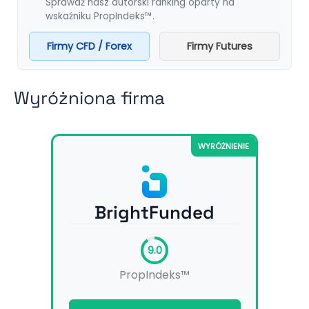
Sprawdź nasz autorski ranking oparty na
wskaźniku PropIndeks™.
Firmy CFD / Forex
Firmy Futures
Wyróżniona firma
WYRÓŻNIENIE
BrightFunded
9.0
PropIndeks™