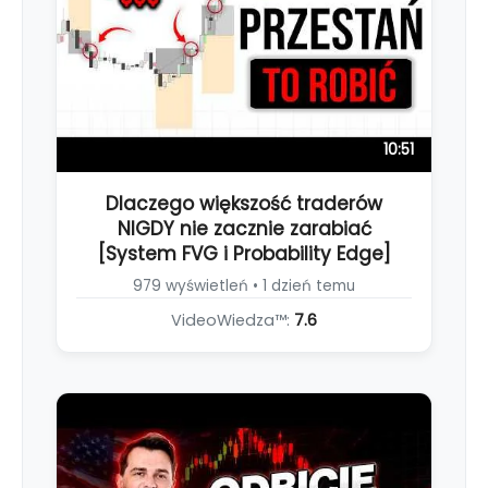
10:51
Dlaczego większość traderów
NIGDY nie zacznie zarabiać
[System FVG i Probability Edge]
979 wyświetleń • 1 dzień temu
VideoWiedza™:
7.6