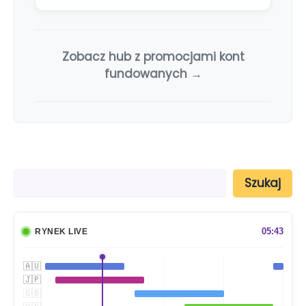
Zobacz hub z promocjami kont
fundowanych →
S
Szukaj
z
u
k
a
05:43
RYNEK LIVE
j
🇦🇺
🇯🇵
🇬🇧