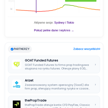
🇺🇸
📊
Aktywne sesje:
Sydney i Tokio
Pokaż pełne dane i wykres →
›
PARTNERZY
Zobacz wszystkich
GOAT Funded Futures
›
GOAT Funded Futures to firma prop tradingowa
skupiona na rynku futures. Oferuje plany EOD,…
Arizet
›
Zaawansowany system operacyjny (SaaS) dla
firm prop, oferujący monitoring ryzyka w czasie
rzeczywistym i…
thePropTrade
›
thePropTrade oferuje konta CFD PayFlex, Classic