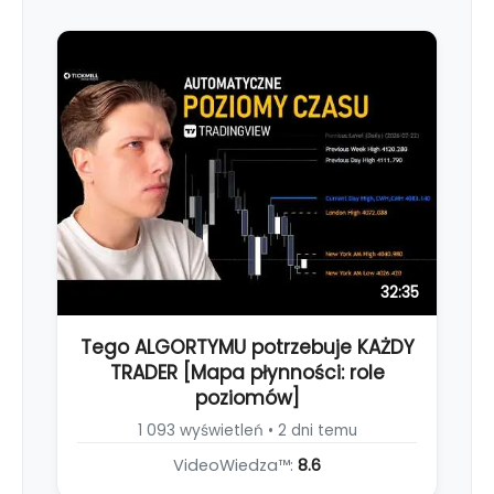
32:35
Tego ALGORTYMU potrzebuje KAŻDY
TRADER [Mapa płynności: role
poziomów]
1 093 wyświetleń • 2 dni temu
VideoWiedza™:
8.6