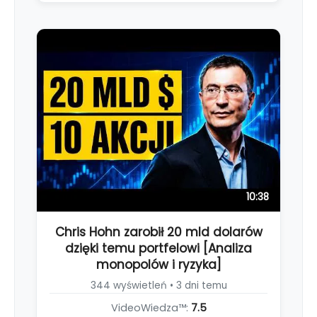
10:38
Chris Hohn zarobił 20 mld dolarów
dzięki temu portfelowi [Analiza
monopolów i ryzyka]
344 wyświetleń • 3 dni temu
VideoWiedza™:
7.5