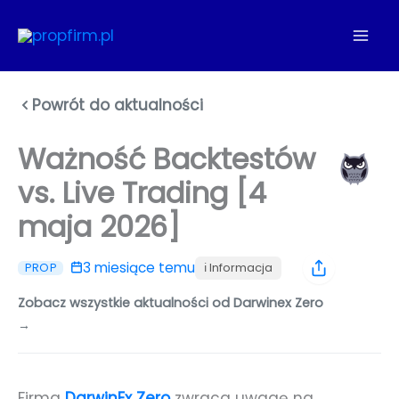
Przejdź
do
treści
Powrót do aktualności
Ważność Backtestów
vs. Live Trading [4
maja 2026]
3 miesiące temu
ℹ️ Informacja
PROP
Zobacz wszystkie aktualności od Darwinex Zero
→
Firma
DarwinEx Zero
zwraca uwagę na