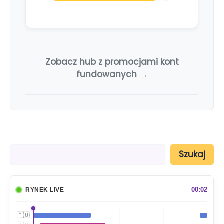
Zobacz hub z promocjami kont
fundowanych →
S
Szukaj
z
u
k
a
00:02
RYNEK LIVE
j
🇦🇺