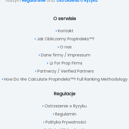
naszym
Regulaminie
oraz
Ostrzeżeniu o Ryzyku
.
O serwisie
Kontakt
Jak Obliczamy PropIndeks™?
O nas
Dane firmy / Impressum
🤝 For Prop Firms
Partnerzy / Verified Partners
How Do We Calculate PropIndeks™? Full Ranking Methodology
Regulacje
Ostrzeżenie o Ryzyku
Regulamin
Polityka Prywatności