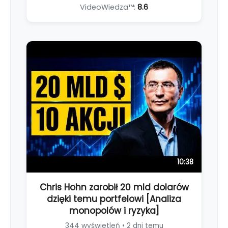
VideoWiedza™:
8.6
10:38
Chris Hohn zarobił 20 mld dolarów
dzięki temu portfelowi [Analiza
monopolów i ryzyka]
344 wyświetleń • 2 dni temu