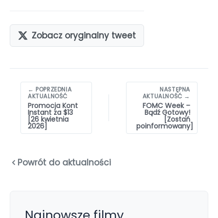
Zobacz oryginalny tweet
Nawigacja
← POPRZEDNIA
NASTĘPNA
wpisów
AKTUALNOŚĆ
AKTUALNOŚĆ →
Promocja Kont
FOMC Week –
Instant za $13
Bądź Gotowy!
[26 kwietnia
[Zostań
2026]
poinformowany]
Powrót do aktualności
Najnowsze filmy