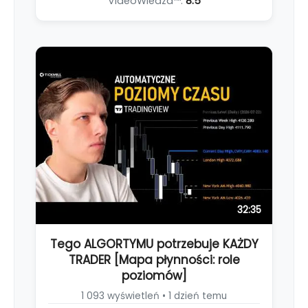
VideoWiedza™:
8.5
32:35
Tego ALGORTYMU potrzebuje KAŻDY
TRADER [Mapa płynności: role
poziomów]
1 093 wyświetleń • 1 dzień temu