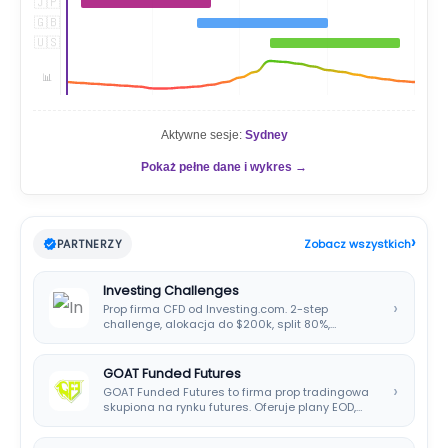
🇯🇵
🇬🇧
🇺🇸
📊
Aktywne sesje:
Sydney
Pokaż pełne dane i wykres →
›
PARTNERZY
Zobacz wszystkich
Investing Challenges
›
Prop firma CFD od Investing.com. 2-step
challenge, alokacja do $200k, split 80%,
platforma SIRIX.
GOAT Funded Futures
›
GOAT Funded Futures to firma prop tradingowa
skupiona na rynku futures. Oferuje plany EOD,…