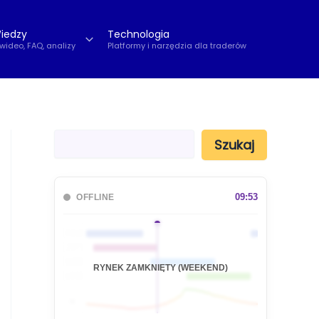
iedzy
Technologia
 wideo, FAQ, analizy
Platformy i narzędzia dla traderów
S
Szukaj
z
u
k
a
09:53
OFFLINE
j
🇦🇺
🇯🇵
🇬🇧
RYNEK ZAMKNIĘTY (WEEKEND)
🇺🇸
📊