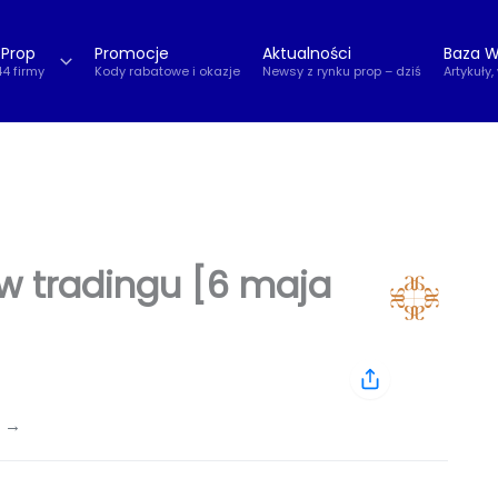
 Prop
Promocje
Aktualności
Baza W
44 firmy
Kody rabatowe i okazje
Newsy z rynku prop – dziś
Artykuły,
 tradingu [6 maja
l →