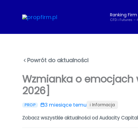
Przejdź
do
Ranking Firm
treści
CFD i Futures – 
Powrót do aktualności
Wzmianka o emocjach w
2026]
3 miesiące temu
ℹ️ Informacja
PROP
Zobacz wszystkie aktualności od Audacity Capita