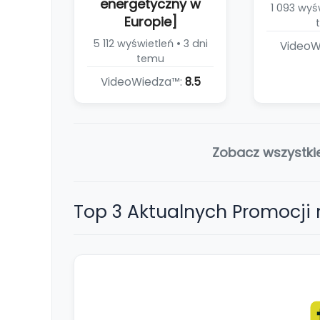
energetyczny w
1 093 wyśw
Europie]
5 112 wyświetleń • 3 dni
VideoW
temu
VideoWiedza™:
8.5
Zobacz wszystki
Top 3 Aktualnych Promocji