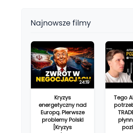
Najnowsze filmy
24:19
Kryzys
Tego 
energetyczny nad
potrze
Europą. Pierwsze
TRAD
problemy Polski
płynn
[Kryzys
poz