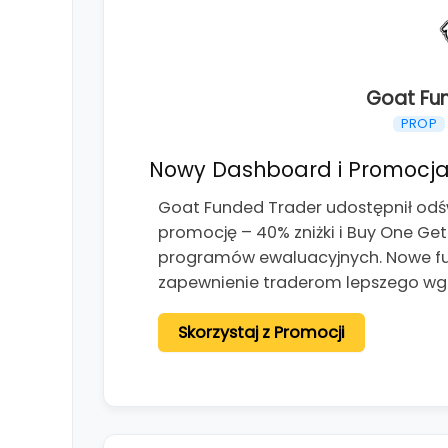
Goat Fu
PROP
Nowy Dashboard i Promocja
Goat Funded Trader udostępnił od
promocję – 40% zniżki i Buy One Ge
programów ewaluacyjnych. Nowe fun
zapewnienie traderom lepszego wg
Skorzystaj z Promocji