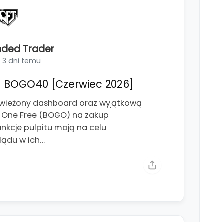
nded Trader
3 dni temu
 BOGO40 [Czerwiec 2026]
świeżony dashboard oraz wyjątkową
t One Free (BOGO) na zakup
kcje pulpitu mają na celu
lądu w ich…