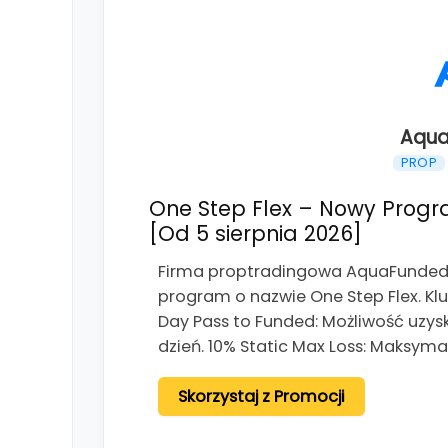
Aqua
PROP
One Step Flex – Nowy Progr
[Od 5 sierpnia 2026]
Firma proptradingowa AquaFunded o
program o nazwie One Step Flex. K
Day Pass to Funded: Możliwość uzys
dzień. 10% Static Max Loss: Maksym
Skorzystaj z Promocji