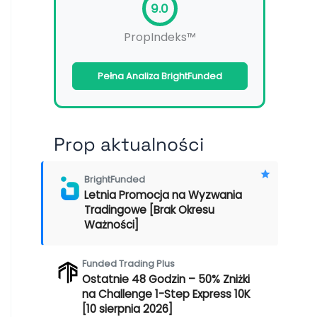
9.0
PropIndeks™
Pełna Analiza BrightFunded
Prop aktualności
BrightFunded
Letnia Promocja na Wyzwania
Tradingowe [Brak Okresu
Ważności]
Funded Trading Plus
Ostatnie 48 Godzin – 50% Zniżki
na Challenge 1-Step Express 10K
[10 sierpnia 2026]