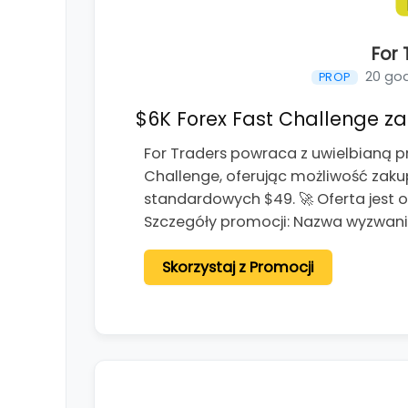
For 
20 god
PROP
$6K Forex Fast Challenge za 
For Traders powraca z uwielbianą p
Challenge, oferując możliwość zaku
standardowych $49. 🚀 Oferta jest 
Szczegóły promocji: Nazwa wyzwania
Skorzystaj z Promocji