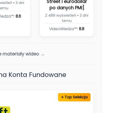
Street i eurodollar
ietleń • 3 dni
po danych PMI]
temu
2 489 wyświetleń • 3 dni
iedza™:
8.6
temu
VideoWiedza™:
8.8
e materiały wideo →
 na Konta Fundowane