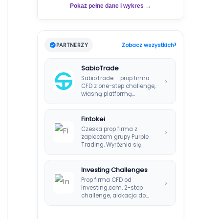
Pokaż pełne dane i wykres →
›
PARTNERZY
Zobacz wszystkich
SabioTrade
SabioTrade – prop firma
›
CFD z one-step challenge,
własną platformą
SabioTraderoom i
wypłatami co…
Fintokei
Czeska prop firma z
›
zapleczem grupy Purple
Trading. Wyróżnia się
systemem Instant
Payouts, wypłatami…
Investing Challenges
Prop firma CFD od
›
Investing.com. 2-step
challenge, alokacja do
$200k, split 80%,
platforma SIRIX.