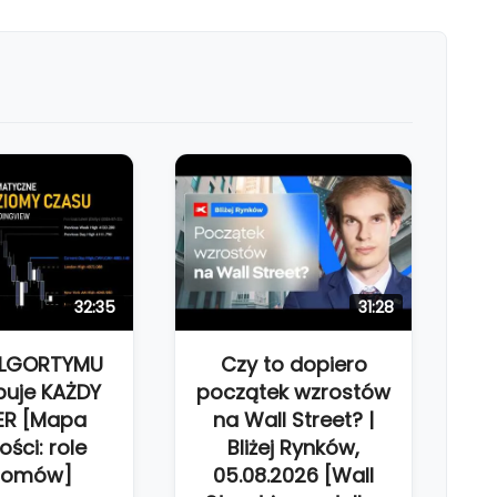
32:35
31:28
ALGORTYMU
Czy to dopiero
buje KAŻDY
początek wzrostów
ER [Mapa
na Wall Street? |
ości: role
Bliżej Rynków,
iomów]
05.08.2026 [Wall