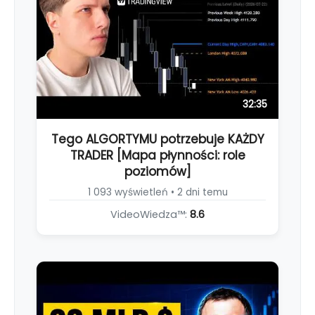
32:35
Tego ALGORTYMU potrzebuje KAŻDY
TRADER [Mapa płynności: role
poziomów]
1 093 wyświetleń • 2 dni temu
VideoWiedza™:
8.6