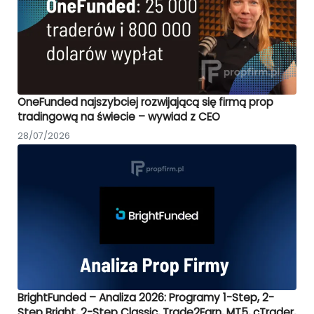
OneFunded najszybciej rozwijającą się firmą prop
tradingową na świecie – wywiad z CEO
28/07/2026
BrightFunded – Analiza 2026: Programy 1-Step, 2-
Step Bright, 2-Step Classic, Trade2Earn, MT5, cTrader,