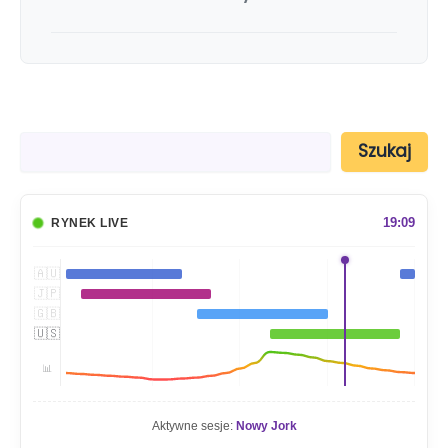
S
Szukaj
z
u
k
a
19:09
RYNEK LIVE
j
🇦🇺
🇯🇵
🇬🇧
🇺🇸
📊
Aktywne sesje:
Nowy Jork