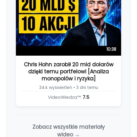
10:38
Chris Hohn zarobił 20 mld dolarów
dzięki temu portfelowi [Analiza
monopolów i ryzyka]
344 wyświetleń • 3 dni temu
VideoWiedza™:
7.5
Zobacz wszystkie materiały
wideo →