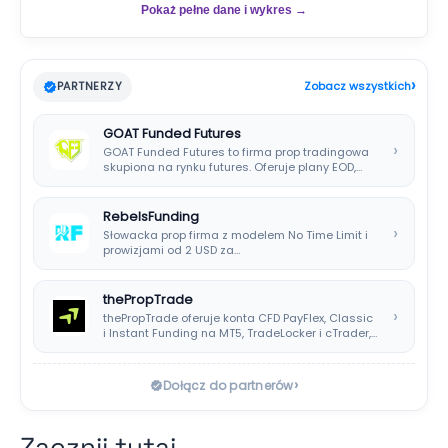
Pokaż pełne dane i wykres →
›
PARTNERZY
Zobacz wszystkich
GOAT Funded Futures
›
GOAT Funded Futures to firma prop tradingowa
skupiona na rynku futures. Oferuje plany EOD,…
RebelsFunding
›
Słowacka prop firma z modelem No Time Limit i
prowizjami od 2 USD za…
thePropTrade
›
thePropTrade oferuje konta CFD PayFlex, Classic
i Instant Funding na MT5, TradeLocker i cTrader,…
›
Dołącz do partnerów
Zacznij tutaj