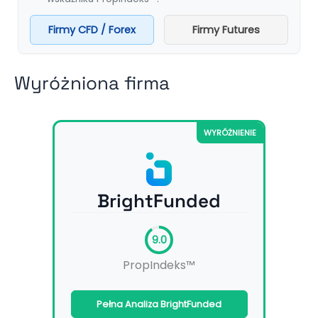
Firmy CFD / Forex
Firmy Futures
Wyróżniona firma
WYRÓŻNIENIE
BrightFunded
9.0
PropIndeks™
Pełna Analiza BrightFunded