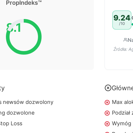
PropIndeks™
9.24
8.1
/10
N
Źródła: A
ty
Główn
s newsów dozwolony
Max alo
ing dozwolone
Podział
top Loss
Wymóg w