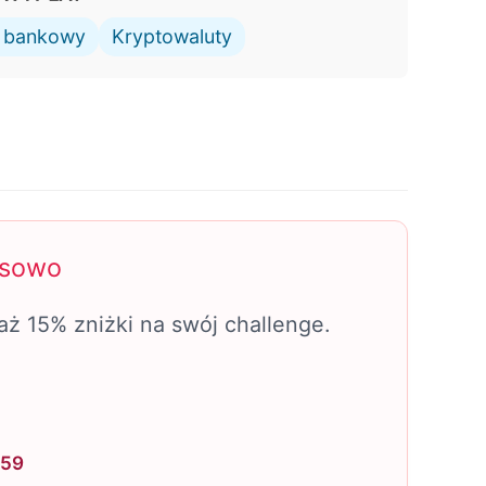
w bankowy
Kryptowaluty
asowo
aż 15% zniżki na swój challenge.
:59