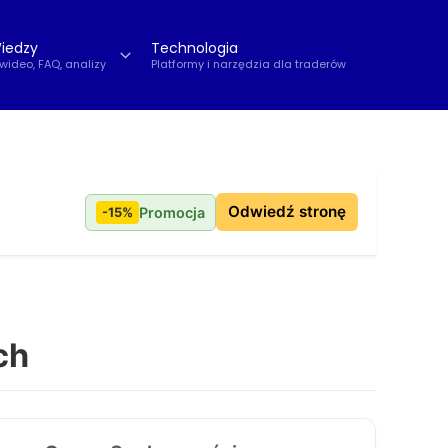
iedzy
Technologia
 wideo, FAQ, analizy
Platformy i narzędzia dla traderów
Odwiedź stronę
-15%
Promocja
ch