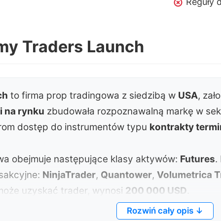
Reguły 
rmy Traders Launch
ch
to firma prop tradingowa z siedzibą w
USA
, zał
i na rynku
zbudowała rozpoznawalną markę w sek
erom dostęp do instrumentów typu
kontrakty term
wa obejmuje następujące klasy aktywów:
Futures
.
nsakcyjne:
NinjaTrader
,
Quantower
,
Volumetrica T
 może uzyskać trader, wynosi
200 000 USD
.
Rozwiń cały opis ↓