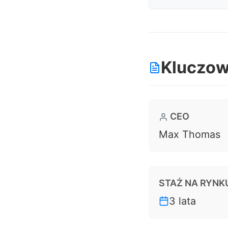
Na żądanie (po
Kluczow
CEO
Max Thomas
STAŻ NA RYNK
3 lata