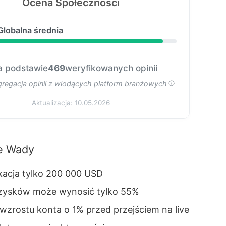
Ocena Społeczności
Globalna średnia
a podstawie
469
weryfikowanych opinii
gregacja opinii z wiodących platform branżowych
Aktualizacja: 10.05.2026
e Wady
kacja tylko 200 000 USD
 zysków może wynosić tylko 55%
zrostu konta o 1% przed przejściem na live