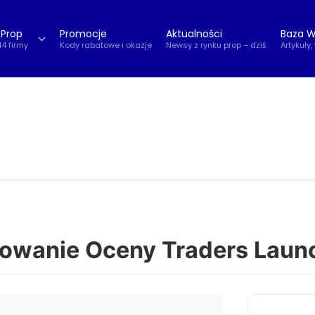
 Prop
Promocje
Aktualności
Baza W
44 firmy
Kody rabatowe i okazje
Newsy z rynku prop – dziś
Artykuły,
wanie Oceny Traders Laun