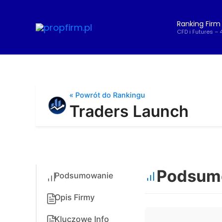
Przejdź
do
Ranking Firm
treści
CFD i Futures – 
« Powrót do Rankingu
Traders Launch
Podsumo
Podsumowanie
Opis Firmy
Kluczowe Info