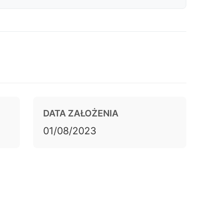
<40% celu zysku, tylko faza challenge).
DATA ZAŁOŻENIA
01/08/2023