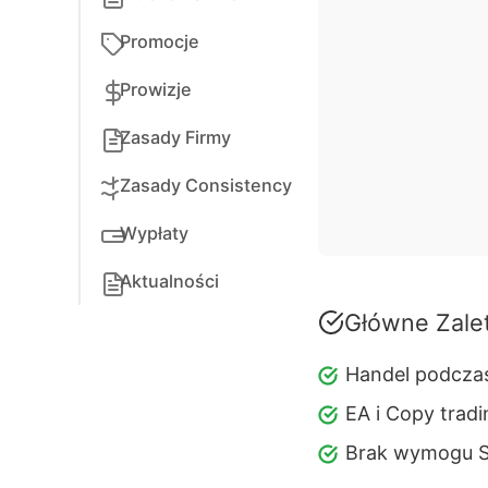
Promocje
Prowizje
Zasady Firmy
Zasady Consistency
Wypłaty
Aktualności
Główne Zale
Handel podcza
EA i Copy trad
Brak wymogu S