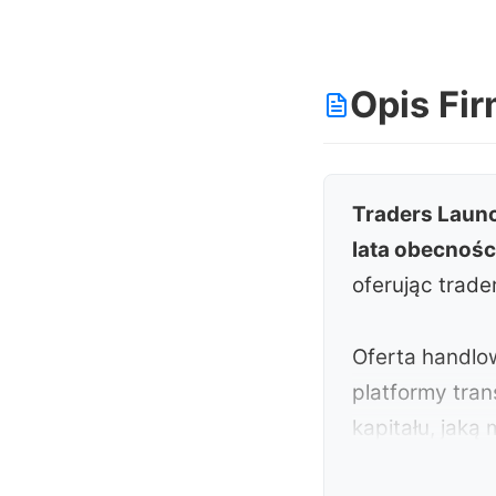
Opis Fi
Traders Laun
lata obecnośc
oferując trad
Oferta handlo
platformy tra
kapitału, jaką