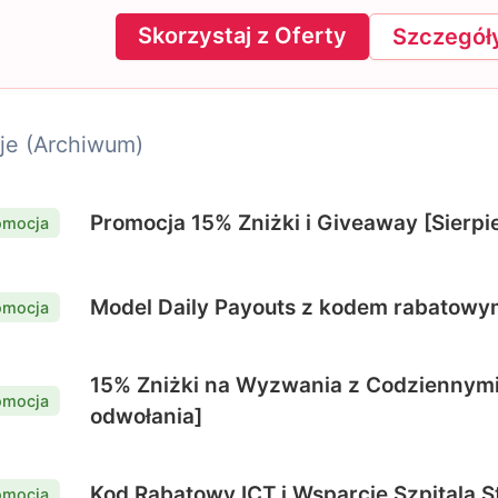
Skorzystaj z Oferty
Szczegóły
je (Archiwum)
Promocja 15% Zniżki i Giveaway [Sierpi
omocja
Model Daily Payouts z kodem rabatow
omocja
15% Zniżki na Wyzwania z Codziennym
omocja
odwołania]
Kod Rabatowy ICT i Wsparcie Szpitala St
omocja