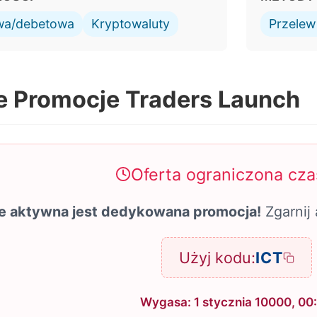
owa/debetowa
Kryptowaluty
Przele
e Promocje Traders Launch
Oferta ograniczona cz
ie aktywna jest dedykowana promocja!
Zgarnij 
Użyj kodu:
ICT
Wygasa: 1 stycznia 10000, 00