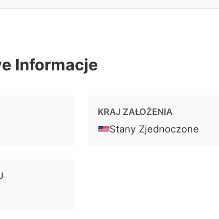
wyżej buforu). Reguła spójności 40% (zysk z dnia 
e Informacje
KRAJ ZAŁOŻENIA
Stany Zjednoczone
U