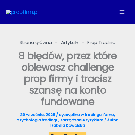
Przejdź
do
treści
Strona główna
-
Artykuły
-
Prop Trading
8 błędów, przez które
oblewasz challenge
prop firmy i tracisz
szansę na konto
fundowane
30 września, 2025
/
dyscyplina w tradingu
,
fomo
,
psychologia tradingu
,
zarządzanie ryzykiem
/ Autor:
Izabela Kowalska