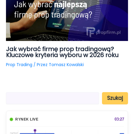
Jak wybrać firmę prop tradingową?
Kluczowe kryteria wyboru w 2026 roku
Prop Trading
/ Przez
Tomasz Kowalski
S
Szukaj
z
u
k
a
03:27
RYNEK LIVE
j