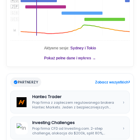
🇦🇺
🇯🇵
🇬🇧
🇺🇸
📊
Aktywne sesje:
Sydney i Tokio
Pokaż pełne dane i wykres →
›
PARTNERZY
Zobacz wszystkich
Hantec Trader
›
Prop firma z zapleczem regulowanego brokera
Hantec Markets. Jeden z bezpieczniejszych
wyborów dla polskich…
Investing Challenges
›
Prop firma CFD od Investing.com. 2-step
challenge, alokacja do $200k, split 80%,
platforma SIRIX.