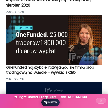
Najlepsze darmowe konkursy prop tradingowe |
Sierpień 2026
29/07/2026
OneFunded najszybciej rozwijającą się firmą prop
tradingową na świecie – wywiad z CEO
28/07/2026
🎁 BrightFunded 1-Step -30% — kod PROPFIRMPL30
×
Sprawdź