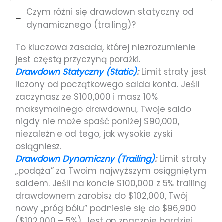
Czym różni się drawdown statyczny od
dynamicznego (trailing)?
To kluczowa zasada, której niezrozumienie
jest częstą przyczyną porażki.
Drawdown Statyczny (Static)
:
Limit straty jest
liczony od początkowego salda konta. Jeśli
zaczynasz ze $100,000 i masz 10%
maksymalnego drawdownu, Twoje saldo
nigdy nie może spaść poniżej $90,000,
niezależnie od tego, jak wysokie zyski
osiągniesz.
Drawdown Dynamiczny (Trailing)
:
Limit straty
„podąża” za Twoim najwyższym osiągniętym
saldem. Jeśli na koncie $100,000 z 5% trailing
drawdownem zarobisz do $102,000, Twój
nowy „próg bólu” podniesie się do $96,900
($102,000 – 5%). Jest on znacznie bardziej