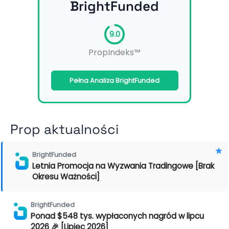
BrightFunded
9.0
PropIndeks™
Pełna Analiza BrightFunded
Prop aktualności
BrightFunded
Letnia Promocja na Wyzwania Tradingowe [Brak
Okresu Ważności]
BrightFunded
Ponad $548 tys. wypłaconych nagród w lipcu
2026 🎉 [Lipiec 2026]