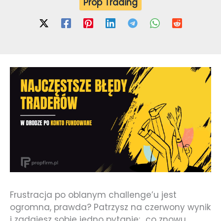
Prop Trading
Frustracja po oblanym challenge’u jest
ogromna, prawda? Patrzysz na czerwony wynik
i zadajesz sobie jedno pytanie: „co znowu