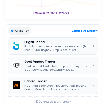
📊
Pokaż pełne dane i wykres →
›
PARTNERZY
Zobacz wszystkich
BrightFunded
›
BrightFunded oferuje trzy modele ewaluacji (1-
Step, 2-Step Bright, 2-Step Classic) bez
klasycznej consistency rule,…
Goat Funded Trader
›
Goat Funded Trader to firma prop tradingowa z
siedzibą w Dubaju, założona w 2022…
Hantec Trader
›
Prop firma z zapleczem regulowanego brokera
Hantec Markets. Jeden z bezpieczniejszych
wyborów dla polskich…
›
Dołącz do partnerów