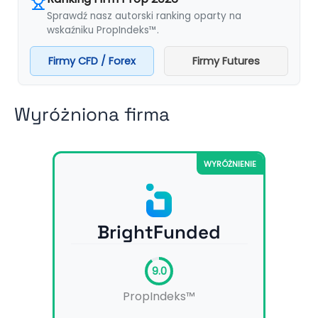
Sprawdź nasz autorski ranking oparty na
wskaźniku PropIndeks™.
Firmy CFD / Forex
Firmy Futures
Wyróżniona firma
WYRÓŻNIENIE
BrightFunded
9.0
PropIndeks™