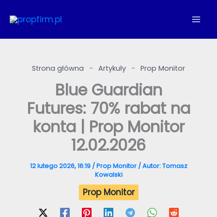
Przejdź
do
treści
Strona główna
-
Artykuły
-
Prop Monitor
Blue Guardian
Futures: 70% rabat na
konta | Prop Monitor
12.02.2026
12 lutego 2026, 16:19
/
Prop Monitor
/ Autor:
Tomasz
Kowalski
Prop Monitor