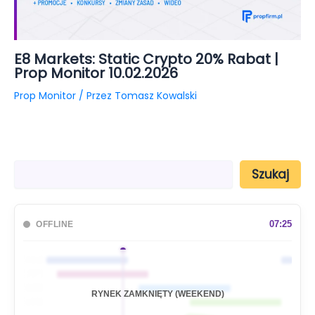
E8 Markets: Static Crypto 20% Rabat |
Prop Monitor 10.02.2026
Prop Monitor
/ Przez
Tomasz Kowalski
S
Szukaj
z
u
k
a
07:25
OFFLINE
j
🇦🇺
🇯🇵
🇬🇧
RYNEK ZAMKNIĘTY (WEEKEND)
🇺🇸