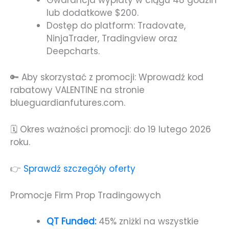
Gwarancja wypłaty w ciągu 48 godzin
lub dodatkowe $200.
Dostęp do platform: Tradovate,
NinjaTrader, Tradingview oraz
Deepcharts.
🔑 Aby skorzystać z promocji: Wprowadź kod
rabatowy VALENTINE na stronie
blueguardianfutures.com.
🗓️ Okres ważności promocji: do 19 lutego 2026
roku.
👉
Sprawdź szczegóły oferty
Promocje Firm Prop Tradingowych
QT Funded:
45% zniżki na wszystkie