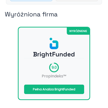
Wyróżniona firma
WYRÓŻNIENIE
BrightFunded
9.0
PropIndeks™
Pełna Analiza BrightFunded