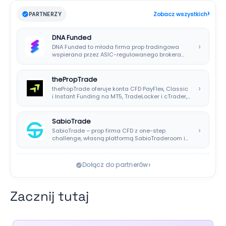
›
PARTNERZY
Zobacz wszystkich
DNA Funded
›
DNA Funded to młoda firma prop tradingowa
wspierana przez ASIC-regulowanego brokera
DNA Markets. Oferuje…
thePropTrade
›
thePropTrade oferuje konta CFD PayFlex, Classic
i Instant Funding na MT5, TradeLocker i cTrader,…
SabioTrade
›
SabioTrade – prop firma CFD z one-step
challenge, własną platformą SabioTraderoom i
wypłatami co…
›
Dołącz do partnerów
Zacznij tutaj