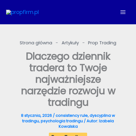
Przejdź
do
treści
Strona główna
-
Artykuły
-
Prop Trading
Dlaczego dziennik
tradera to Twoje
najważniejsze
narzędzie rozwoju w
tradingu
8 stycznia, 2026
/
consistency rule
,
dyscyplina w
tradingu
,
psychologia tradingu
/ Autor:
Izabela
Kowalska