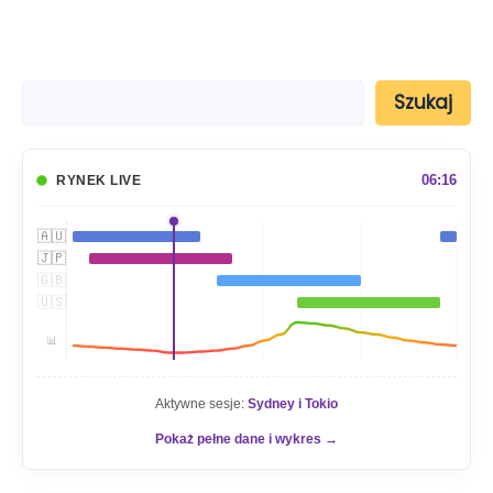
S
Szukaj
z
u
k
a
06:16
RYNEK LIVE
j
🇦🇺
🇯🇵
🇬🇧
🇺🇸
📊
Aktywne sesje:
Sydney i Tokio
Pokaż pełne dane i wykres →