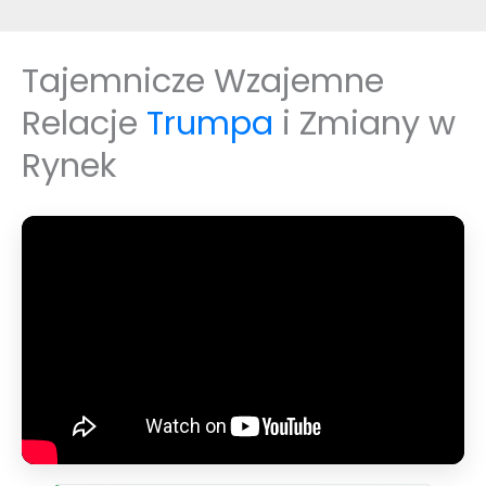
Tajemnicze Wzajemne
Relacje
Trumpa
i Zmiany w
Rynek