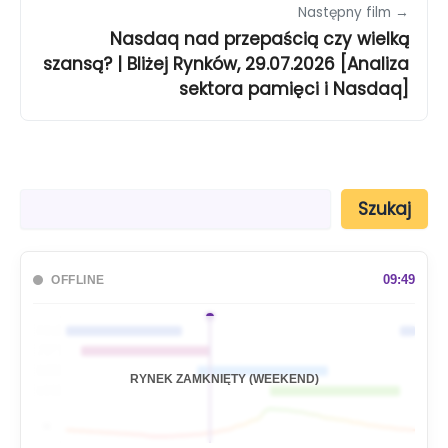
Następny film →
Nasdaq nad przepaścią czy wielką
szansą? | Bliżej Rynków, 29.07.2026 [Analiza
sektora pamięci i Nasdaq]
S
Szukaj
z
u
k
a
09:49
OFFLINE
j
🇦🇺
🇯🇵
🇬🇧
RYNEK ZAMKNIĘTY (WEEKEND)
🇺🇸
📊