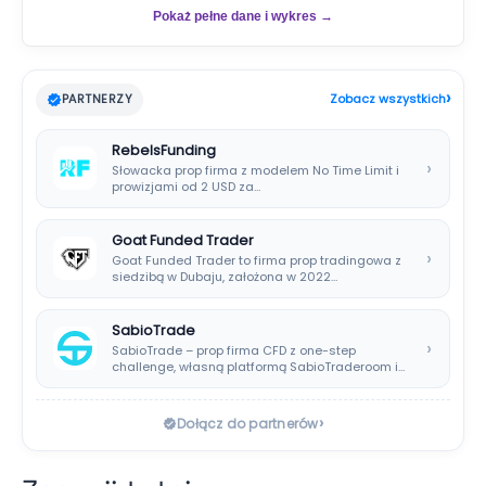
Pokaż pełne dane i wykres →
›
PARTNERZY
Zobacz wszystkich
RebelsFunding
›
Słowacka prop firma z modelem No Time Limit i
prowizjami od 2 USD za…
Goat Funded Trader
›
Goat Funded Trader to firma prop tradingowa z
siedzibą w Dubaju, założona w 2022…
SabioTrade
›
SabioTrade – prop firma CFD z one-step
challenge, własną platformą SabioTraderoom i
wypłatami co…
›
Dołącz do partnerów