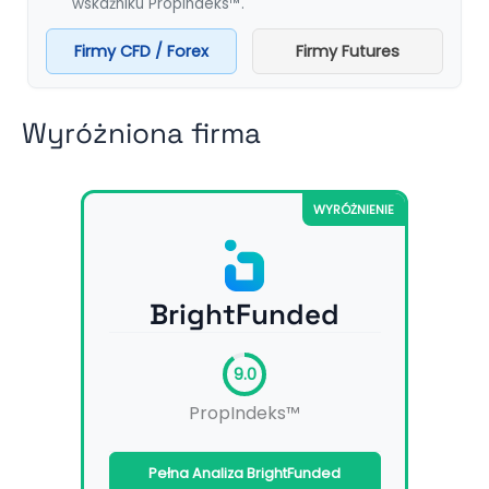
wskaźniku PropIndeks™.
Firmy CFD / Forex
Firmy Futures
Wyróżniona firma
WYRÓŻNIENIE
BrightFunded
9.0
PropIndeks™
Pełna Analiza BrightFunded