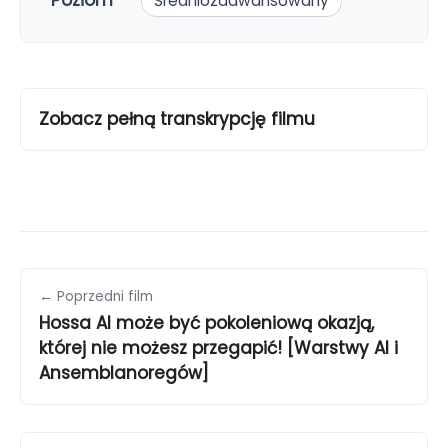
Poziom
Średniozaawansowany
Zobacz pełną transkrypcję filmu
← Poprzedni film
Hossa AI może być pokoleniową okazją,
której nie możesz przegapić! [Warstwy AI i
Ansemblanoregów]