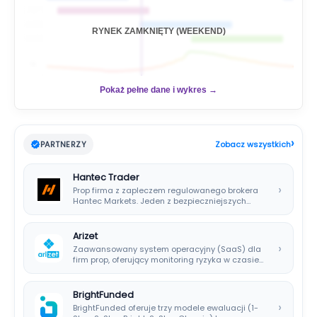
🇯🇵
🇬🇧
RYNEK ZAMKNIĘTY (WEEKEND)
🇺🇸
📊
Pokaż pełne dane i wykres →
›
PARTNERZY
Zobacz wszystkich
Hantec Trader
›
Prop firma z zapleczem regulowanego brokera
Hantec Markets. Jeden z bezpieczniejszych
wyborów dla polskich…
Arizet
›
Zaawansowany system operacyjny (SaaS) dla
firm prop, oferujący monitoring ryzyka w czasie
rzeczywistym i…
BrightFunded
›
BrightFunded oferuje trzy modele ewaluacji (1-