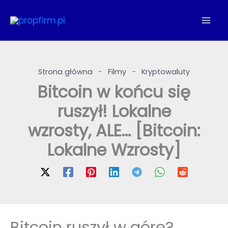
Przejdź
do
treści
Strona główna
-
Filmy
-
Kryptowaluty
Bitcoin w końcu się
ruszył! Lokalne
wzrosty, ALE… [Bitcoin:
Lokalne Wzrosty]
Bitcoin ruszył w górę?