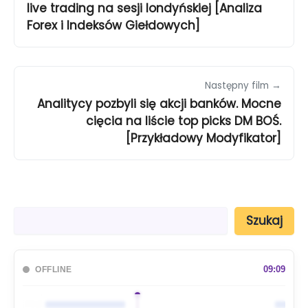
live trading na sesji londyńskiej [Analiza
Forex i Indeksów Giełdowych]
Następny film →
Analitycy pozbyli się akcji banków. Mocne
cięcia na liście top picks DM BOŚ.
[Przykładowy Modyfikator]
S
Szukaj
z
u
k
a
09:09
OFFLINE
j
🇦🇺