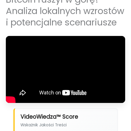
Analiza lokalnych wzrostów
i potencjalne scenariusze
VideoWiedza™ Score
Wskaźnik Jakości Treści