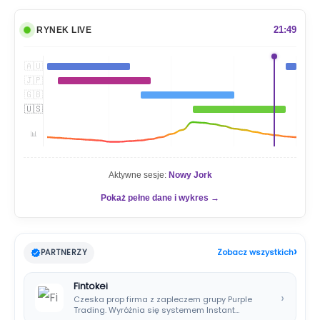
k
a
21:49
RYNEK LIVE
j
🇦🇺
🇯🇵
🇬🇧
🇺🇸
📊
Aktywne sesje:
Nowy Jork
Pokaż pełne dane i wykres →
›
PARTNERZY
Zobacz wszystkich
Fintokei
›
Czeska prop firma z zapleczem grupy Purple
Trading. Wyróżnia się systemem Instant