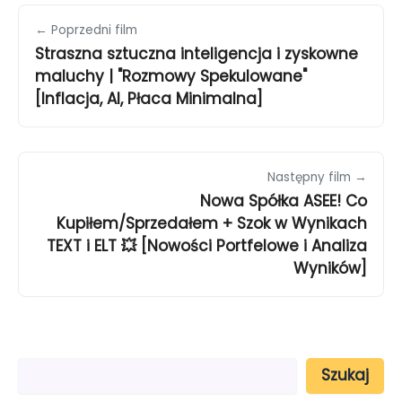
← Poprzedni film
Straszna sztuczna inteligencja i zyskowne
maluchy | "Rozmowy Spekulowane"
[Inflacja, AI, Płaca Minimalna]
Następny film →
Nowa Spółka ASEE! Co
Kupiłem/Sprzedałem + Szok w Wynikach
TEXT i ELT 💥 [Nowości Portfelowe i Analiza
Wyników]
S
Szukaj
z
u