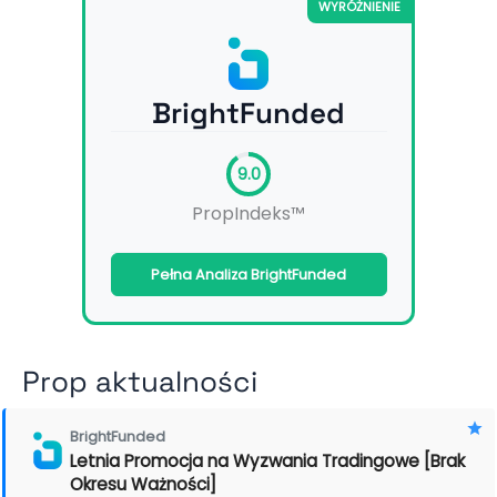
WYRÓŻNIENIE
BrightFunded
9.0
PropIndeks™
Pełna Analiza BrightFunded
Prop aktualności
BrightFunded
Letnia Promocja na Wyzwania Tradingowe [Brak
Okresu Ważności]