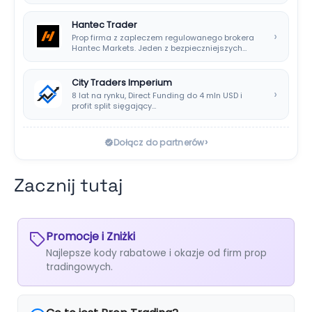
Payouts, wypłatami…
Hantec Trader
›
Prop firma z zapleczem regulowanego brokera
Hantec Markets. Jeden z bezpieczniejszych
wyborów dla polskich…
City Traders Imperium
›
8 lat na rynku, Direct Funding do 4 mln USD i
profit split sięgający…
›
Dołącz do partnerów
Zacznij tutaj
Promocje i Zniżki
Najlepsze kody rabatowe i okazje od firm prop
tradingowych.