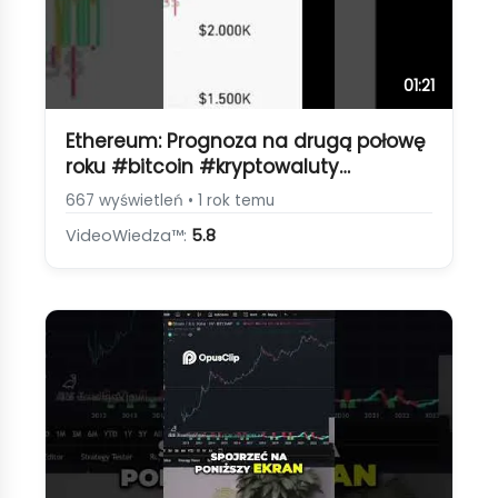
01:21
Ethereum: Prognoza na drugą połowę
roku #bitcoin #kryptowaluty
#inwestycje #trading #ethereum
667 wyświetleń • 1 rok temu
[Prognoza kursu Ethereum 2024]
VideoWiedza™:
5.8