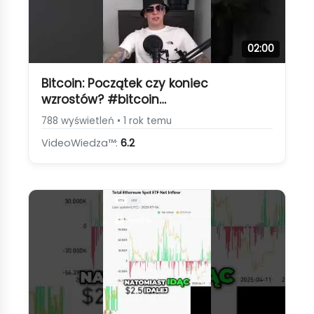
02:00
Bitcoin: Początek czy koniec
wzrostów? #bitcoin
#kryptowaluty#inwestycje #binance
788 wyświetleń • 1 rok temu
[Cykle i Halving Bitcoina]
VideoWiedza™:
6.2