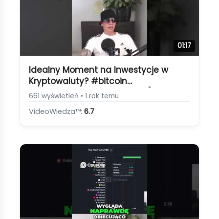
01:17
Idealny Moment na Inwestycje w
Kryptowaluty? #bitcoin
#kryptowaluty #inwestycje [Altcoiny
661 wyświetleń • 1 rok temu
po ATH Bitcoina]
VideoWiedza™:
6.7