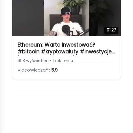
01:27
Ethereum: Warto Inwestować?
#bitcoin #kryptowaluty #inwestycje
[Ethereum, DeFi i RWA]
658 wyświetleń • 1 rok temu
VideoWiedza™:
5.9