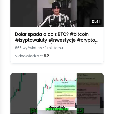
01:41
Dolar spada a co z BTC? #bitcoin
#kryptowaluty #inwestycje #crypto
#btc #binance [Korelacja BTC i DXY]
665 wyświetleń • 1 rok temu
VideoWiedza™:
6.2