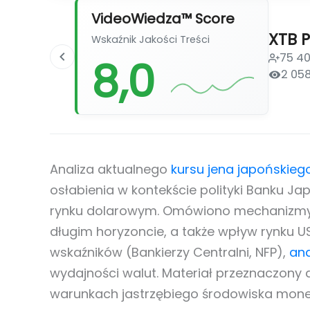
VideoWiedza™ Score
XTB P
Wskaźnik Jakości Treści
75 4
8,0
2 05
Analiza aktualnego
kursu jena japońskieg
osłabienia w kontekście polityki Banku Jap
rynku dolarowym. Omówiono mechanizmy i
długim horyzoncie, a także wpływ rynku U
wskaźników (Bankierzy Centralni, NFP),
ana
wydajności walut. Materiał przeznaczony 
warunkach jastrzębiego środowiska mone