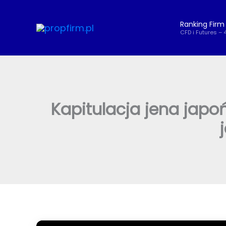
Przejdź
do
Ranking Firm
treści
CFD i Futures – 
Kapitulacja jena japoń