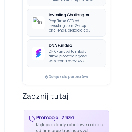
TradeLocker i cTrader,…
Investing Challenges
Prop firma CFD od
›
Investing.com. 2-step
challenge, alokacja do
$200k, split 80%,
platforma SIRIX.
DNA Funded
DNA Funded to młoda
›
firma prop tradingowa
wspierana przez ASIC-
regulowanego brokera
DNA Markets. Oferuje…
›
Dołącz do partnerów
Zacznij tutaj
Promocje i Zniżki
Najlepsze kody rabatowe i okazje
od firm prop tradingowych.