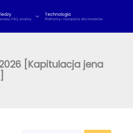
iedzy
Technologia
 wideo, FAQ, analizy
Platformy i narzędzia dla traderów
.2026 [Kapitulacja jena
]
S