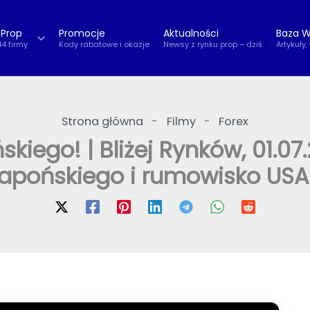
 Prop
Promocje
Aktualności
Baza W
44 firmy
Kody rabatowe i okazje
Newsy z rynku prop – dziś
Artykuły,
Strona główna
-
Filmy
-
Forex
skiego! | Bliżej Rynków, 01.07
japońskiego i rumowisko USA