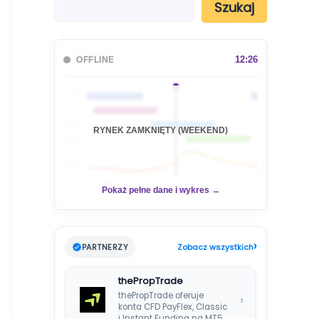
Szukaj
z
u
k
a
12:26
OFFLINE
j
🇦🇺
🇯🇵
🇬🇧
RYNEK ZAMKNIĘTY (WEEKEND)
🇺🇸
📊
Pokaż pełne dane i wykres →
›
PARTNERZY
Zobacz wszystkich
thePropTrade
thePropTrade oferuje
›
konta CFD PayFlex, Classic
i Instant Funding na MT5,