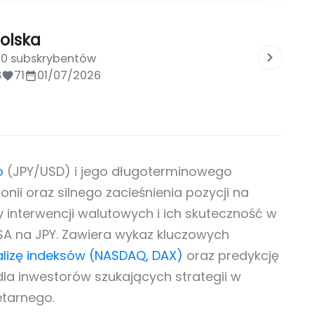
olska
00 subskrybentów
8
71
01/07/2026
o
(JPY/USD) i jego długoterminowego
onii oraz silnego zacieśnienia pozycji na
nterwencji walutowych i ich skuteczność w
SA na JPY. Zawiera wykaz kluczowych
lizę indeksów (NASDAQ, DAX)
oraz predykcję
dla inwestorów szukających strategii w
tarnego.