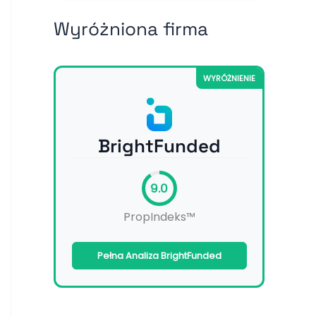
Wyróżniona firma
WYRÓŻNIENIE
BrightFunded
9.0
PropIndeks™
Pełna Analiza BrightFunded