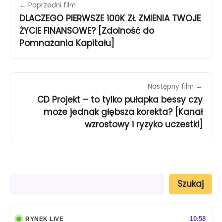
← Poprzedni film
DLACZEGO PIERWSZE 100K ZŁ ZMIENIA TWOJE
ŻYCIE FINANSOWE? [Zdolność do
Pomnażania Kapitału]
Następny film →
CD Projekt – to tylko pułapka bessy czy
może jednak głębsza korekta? [Kanał
wzrostowy i ryzyko uczestki]
S
Szukaj
z
u
k
a
10:58
RYNEK LIVE