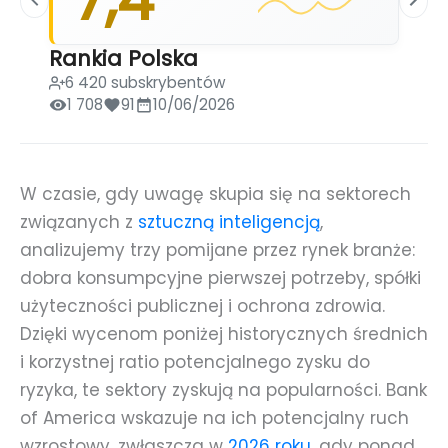
Rankia Polska
6 420 subskrybentów
1 708
91
10/06/2026
W czasie, gdy uwagę skupia się na sektorech
związanych z
sztuczną inteligencją
,
analizujemy trzy pomijane przez rynek branże:
dobra konsumpcyjne pierwszej potrzeby, spółki
użyteczności publicznej i ochrona zdrowia.
Dzięki wycenom poniżej historycznych średnich
i korzystnej ratio potencjalnego zysku do
ryzyka, te sektory zyskują na popularności. Bank
of America wskazuje na ich potencjalny ruch
wzrostowy, zwłaszcza w
2026 roku
, gdy ponad