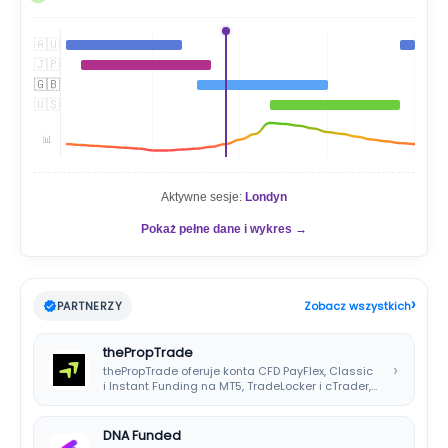
j
🇦🇺
🇯🇵
🇬🇧
🇺🇸
📊
Aktywne sesje:
Londyn
Pokaż pełne dane i wykres →
›
PARTNERZY
Zobacz wszystkich
thePropTrade
›
thePropTrade oferuje konta CFD PayFlex, Classic
i Instant Funding na MT5, TradeLocker i cTrader,…
DNA Funded