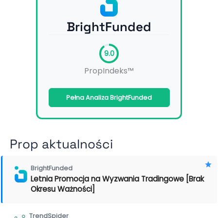
BrightFunded
9.0
PropIndeks™
Pełna Analiza BrightFunded
Prop aktualności
BrightFunded
Letnia Promocja na Wyzwania Tradingowe [Brak
Okresu Ważności]
TrendSpider