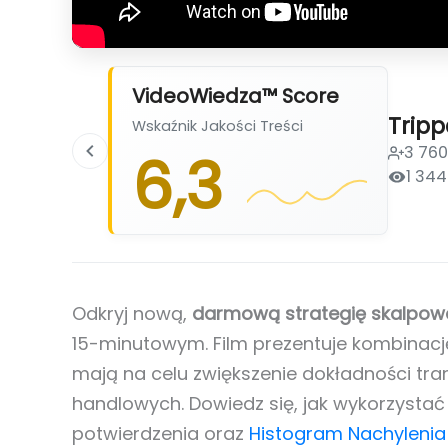
VideoWiedza™ Score
Tripp
Wskaźnik Jakości Treści
3 76
6,3
1 344
Odkryj nową,
darmową strategię skalpow
15-minutowym. Film prezentuje kombinacj
mają na celu zwiększenie dokładności trans
handlowych. Dowiedz się, jak wykorzystać 
potwierdzenia oraz
Histogram Nachylenia