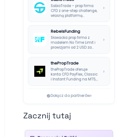
SabioTrade – prop firma
›
CFD z one-step challenge,
własną platformą
SabioTraderoom i
wypłatami co…
RebelsFunding
Słowacka prop firma z
›
modelem No Time Limit i
prowizjami od 2 USD za…
thePropTrade
thePropTrade oferuje
›
konta CFD PayFlex, Classic
i Instant Funding na MT5,
TradeLocker i cTrader,…
›
Dołącz do partnerów
Zacznij tutaj