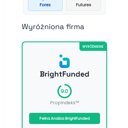
Forex
Futures
Wyróżniona firma
WYRÓŻNIENIE
BrightFunded
9.0
PropIndeks™
Pełna Analiza BrightFunded