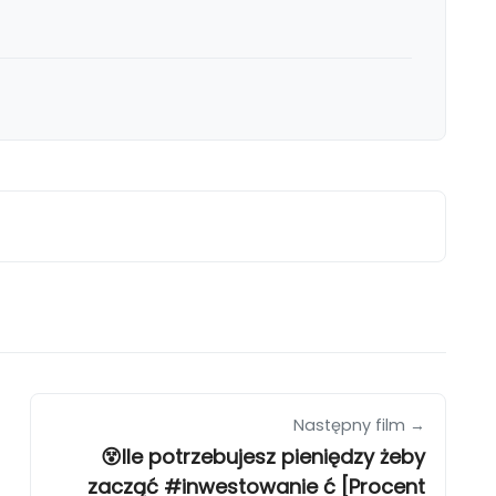
Następny film →
😵Ile potrzebujesz pieniędzy żeby
zacząć #inwestowanie ć [Procent