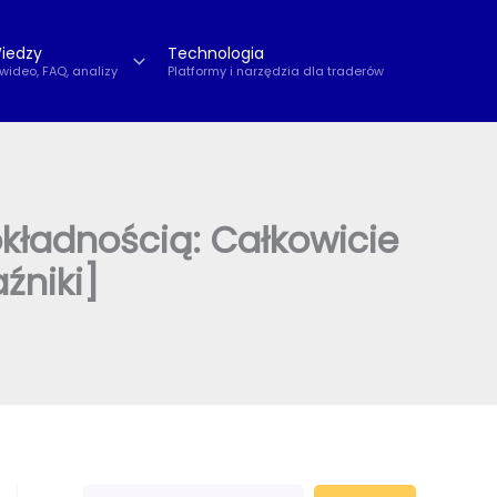
iedzy
Technologia
 wideo, FAQ, analizy
Platformy i narzędzia dla traderów
kładnością: Całkowicie
źniki]
S