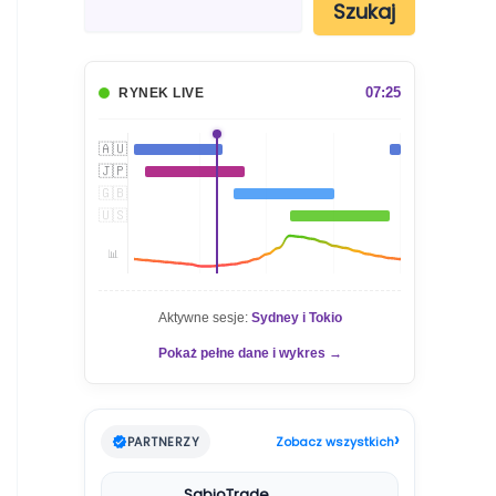
Szukaj
z
u
k
a
07:25
RYNEK LIVE
j
🇦🇺
🇯🇵
🇬🇧
🇺🇸
📊
Aktywne sesje:
Sydney i Tokio
Pokaż pełne dane i wykres →
›
PARTNERZY
Zobacz wszystkich
SabioTrade