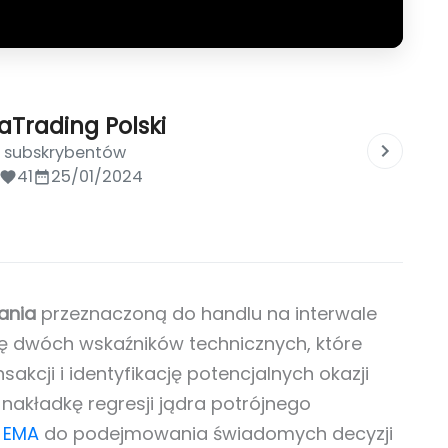
aTrading Polski
0 subskrybentów
41
25/01/2024
ania
przeznaczoną do handlu na interwale
ę dwóch wskaźników technicznych, które
akcji i identyfikację potencjalnych okazji
nakładkę regresji jądra potrójnego
 EMA
do podejmowania świadomych decyzji