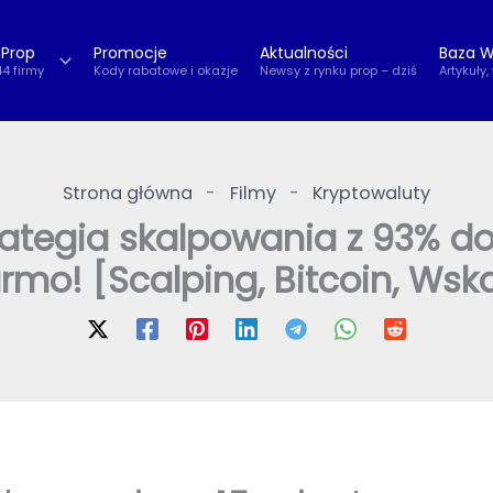
 Prop
Promocje
Aktualności
Baza W
44 firmy
Kody rabatowe i okazje
Newsy z rynku prop – dziś
Artykuły,
Strona główna
-
Filmy
-
Kryptowaluty
tegia skalpowania z 93% do
rmo! [Scalping, Bitcoin, Wska