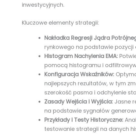
inwestycyjnych.
Kluczowe elementy strategii:
Nakładka Regresji Jądra Potrójne
rynkowego na podstawie pozycji c
Histogram Nachylenia EMA:
Potwie
pomocą histogramu i odfiltrowyw
Konfiguracja Wskaźników:
Optymal
najlepszych rezultatów, w tym zm
szerokość pasma i odchylenie st
Zasady Wejścia i Wyjścia:
Jasne re
na podstawie sygnałów generowa
Przykłady i Testy Historyczne:
Anal
testowanie strategii na danych hi