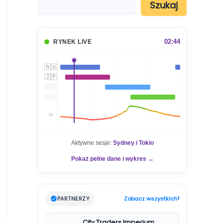
Szukaj
z
u
k
a
02:44
RYNEK LIVE
j
🇦🇺
🇯🇵
🇬🇧
🇺🇸
📊
Aktywne sesje:
Sydney i Tokio
Pokaż pełne dane i wykres →
›
PARTNERZY
Zobacz wszystkich
City Traders Imperium