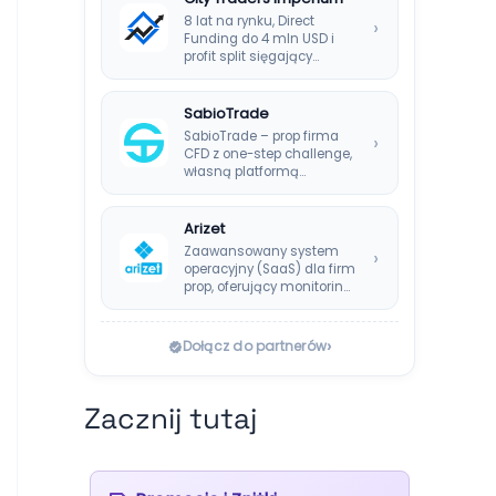
8 lat na rynku, Direct
›
Funding do 4 mln USD i
profit split sięgający…
SabioTrade
SabioTrade – prop firma
›
CFD z one-step challenge,
własną platformą
SabioTraderoom i
wypłatami co…
Arizet
Zaawansowany system
›
operacyjny (SaaS) dla firm
prop, oferujący monitoring
ryzyka w czasie
rzeczywistym i…
›
Dołącz do partnerów
Zacznij tutaj