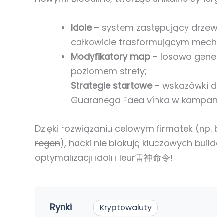
Idole
– system zastępujący drzew
całkowicie trasformującym mecha
Modyfikatory map
– losowo gener
poziomem strefy;
Strategie startowe
– wskazówki dl
Guaranega Faea vínka w kampani
Dzięki rozwiązaniu celowym firmatek (np.
regen
), hacki nie blokują kluczowych bui
optymalizacji idoli i leur雷神命令!
Rynki
Kryptowaluty