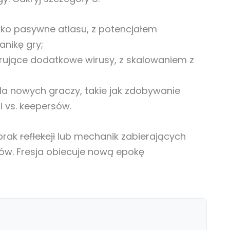
ko pasywne atlasu, z potencjałem
nikę gry;
ujące dodatkowe wirusy, z skalowaniem z
a nowych graczy, takie jak zdobywanie
 vs. keepersów.
 brak
reflekcji
lub mechanik zabierających
ldów. Fresja obiecuje nową epokę