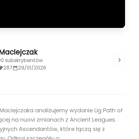
 Maciejczak
00 subskrybentów
287
29/01/2026
Maciejczaka analizujemy wydanie Lig Path of
jącej na nuovi zmianach z Ancient Leagues.
yjnych Ascendantów, które łączą się z
y. Odkryj szczegóły o: