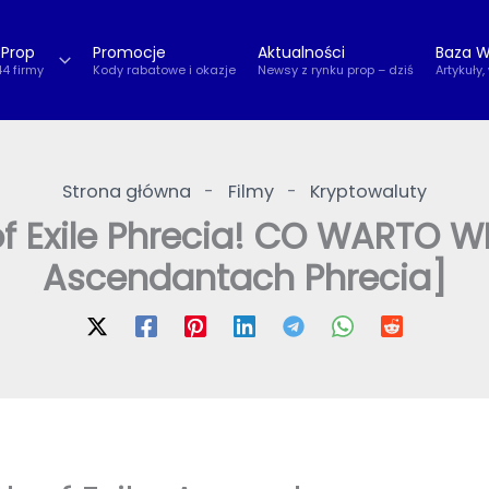
 Prop
Promocje
Aktualności
Baza W
44 firmy
Kody rabatowe i okazje
Newsy z rynku prop – dziś
Artykuły,
Strona główna
-
Filmy
-
Kryptowaluty
f Exile Phrecia! CO WARTO W
Ascendantach Phrecia]