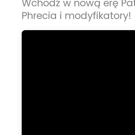
Wchodź w nową erę Path
Phrecia i modyfikatory!