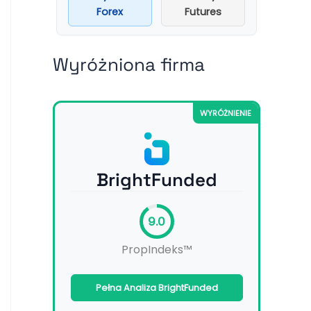
Forex
Futures
Wyróżniona firma
WYRÓŻNIENIE
BrightFunded
9.0
PropIndeks™
Pełna Analiza BrightFunded