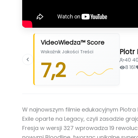
VideoWiedza™ Score
Piotr
Wskaźnik Jakości Treści
40 4
7,2
8 161
W najnowszym filmie edukacyjnym Piotra 
Exile oparte na Legacy, czyli zasadzie gra
Fresja w wersji 327 wprowadza 19 rewoluc
nowymi Bloodline, tworząc unikalne synerg