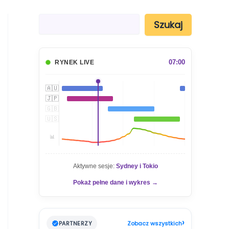
S
Szukaj
z
u
k
a
07:00
RYNEK LIVE
j
🇦🇺
🇯🇵
🇬🇧
🇺🇸
📊
Aktywne sesje:
Sydney i Tokio
Pokaż pełne dane i wykres →
›
PARTNERZY
Zobacz wszystkich