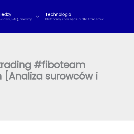
iedzy
Technologia
 wideo, FAQ, analizy
Platformy i narzędzia dla traderów
ading #fiboteam
[Analiza surowców i