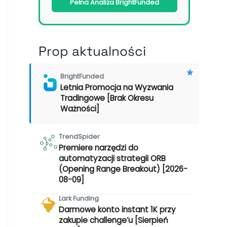
Pełna Analiza BrightFunded
Prop aktualności
BrightFunded
Letnia Promocja na Wyzwania
Tradingowe [Brak Okresu
Ważności]
TrendSpider
Premiere narzędzi do
automatyzacji strategii ORB
(Opening Range Breakout) [2026-
08-09]
Lark Funding
Darmowe konto instant 1K przy
zakupie challenge’u [Sierpień