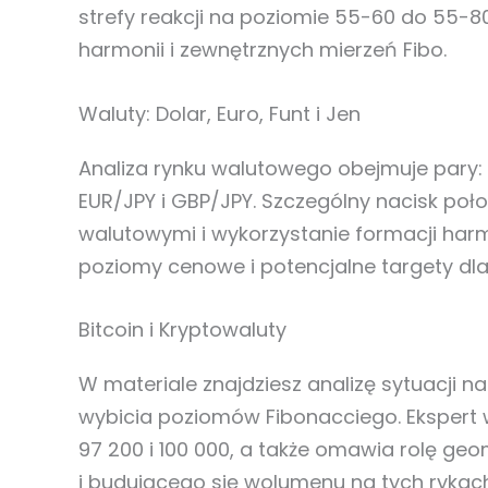
strefy reakcji na poziomie 55-60 do 55-8
harmonii i zewnętrznych mierzeń Fibo.
Waluty: Dolar, Euro, Funt i Jen
Analiza rynku walutowego obejmuje pary:
EUR/JPY i GBP/JPY. Szczególny nacisk poł
walutowymi i wykorzystanie formacji har
poziomy cenowe i potencjalne targety dl
Bitcoin i Kryptowaluty
W materiale znajdziesz analizę sytuacji n
wybicia poziomów Fibonacciego. Ekspert 
97 200 i 100 000, a także omawia rolę geom
i budującego się wolumenu na tych rykach