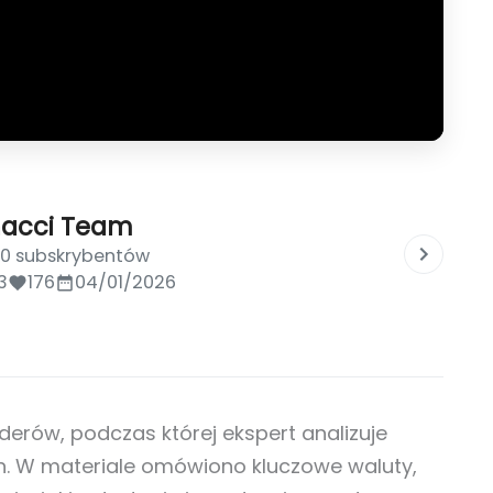
nacci Team
00 subskrybentów
3
176
04/01/2026
rów, podczas której ekspert analizuje
h. W materiale omówiono kluczowe waluty,