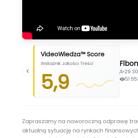
VideoWiedza™ Score
Fibo
Wskaźnik Jakości Treści
29 3
5,9
51 55
Zapraszamy na noworoczną odprawę trade
aktualną sytuację na rynkach finansowyc