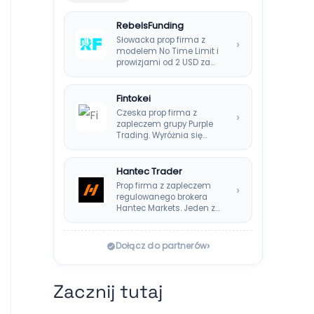
RebelsFunding
Słowacka prop firma z
›
modelem No Time Limit i
prowizjami od 2 USD za…
Fintokei
Czeska prop firma z
›
zapleczem grupy Purple
Trading. Wyróżnia się
systemem Instant
Payouts, wypłatami…
Hantec Trader
Prop firma z zapleczem
›
regulowanego brokera
Hantec Markets. Jeden z
bezpieczniejszych
wyborów dla polskich…
›
Dołącz do partnerów
Zacznij tutaj