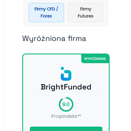
Firmy CFD /
Firmy
Forex
Futures
Wyróżniona firma
WYRÓŻNIENIE
BrightFunded
9.0
PropIndeks™