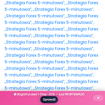
🎁 BrightFunded 1-Step -30% — kod PROPFIRMPL30
×
Sprawdź