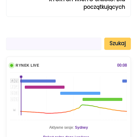
początkujących
S
Szukaj
z
u
k
a
00:08
RYNEK LIVE
j
🇦🇺
🇯🇵
🇬🇧
🇺🇸
📊
Aktywne sesje:
Sydney