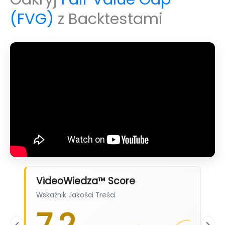
(FVG)
z Backtestami
VideoWiedza™ Score
Wskaźnik Jakości Treści
7,2