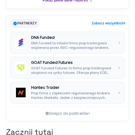
Pokaż pełne dane i wykres →
›
PARTNERZY
Zobacz wszystkich
DNA Funded
›
DNA Funded to młoda firma prop tradingowa
wspierana przez ASIC-regulowanego brokera
DNA Markets. Oferuje…
GOAT Funded Futures
›
GOAT Funded Futures to firma prop tradingowa
skupiona na rynku futures. Oferuje plany EOD,…
Hantec Trader
›
Prop firma z zapleczem regulowanego brokera
Hantec Markets. Jeden z bezpieczniejszych
wyborów dla polskich…
›
Dołącz do partnerów
Zacznij tutaj