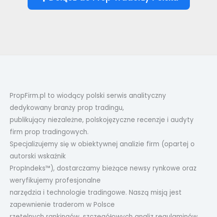
PropFirm.pl to wiodący polski serwis analityczny
dedykowany branży prop tradingu,
publikujący niezależne, polskojęzyczne recenzje i audyty
firm prop tradingowych.
Specjalizujemy się w obiektywnej analizie firm (opartej o
autorski wskaźnik
PropIndeks™), dostarczamy bieżące newsy rynkowe oraz
weryfikujemy profesjonalne
narzędzia i technologie tradingowe. Naszą misją jest
zapewnienie traderom w Polsce
rzetelnych rankingów, szczegółowych analiz regulaminów