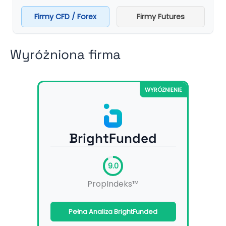
Firmy CFD / Forex
Firmy Futures
Wyróżniona firma
WYRÓŻNIENIE
BrightFunded
9.0
PropIndeks™
Pełna Analiza BrightFunded