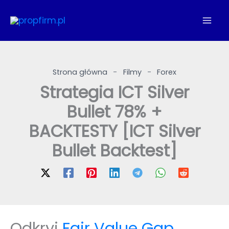
Przejdź
do
treści
Strona główna
-
Filmy
-
Forex
Strategia ICT Silver
Bullet 78% +
BACKTESTY [ICT Silver
Bullet Backtest]
Odkryj
Fair Value Gap