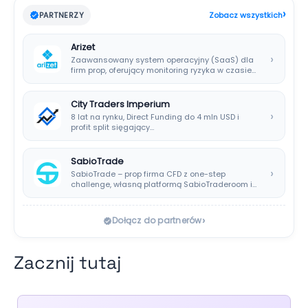
›
PARTNERZY
Zobacz wszystkich
Arizet
›
Zaawansowany system operacyjny (SaaS) dla
firm prop, oferujący monitoring ryzyka w czasie
rzeczywistym i…
City Traders Imperium
›
8 lat na rynku, Direct Funding do 4 mln USD i
profit split sięgający…
SabioTrade
›
SabioTrade – prop firma CFD z one-step
challenge, własną platformą SabioTraderoom i
wypłatami co…
›
Dołącz do partnerów
Zacznij tutaj