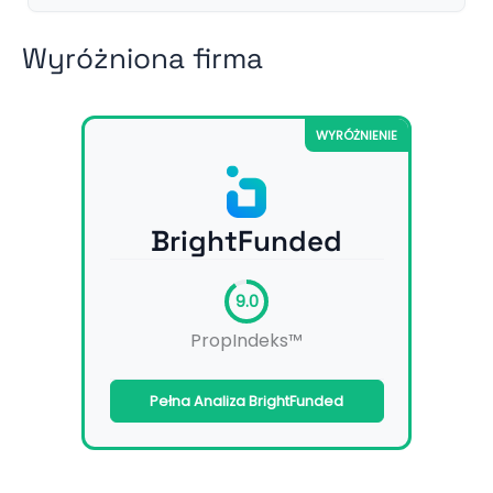
Wyróżniona firma
WYRÓŻNIENIE
BrightFunded
9.0
PropIndeks™
Pełna Analiza BrightFunded