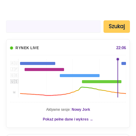
S
Szukaj
z
u
k
a
22:06
RYNEK LIVE
j
🇦🇺
🇯🇵
🇬🇧
🇺🇸
📊
Aktywne sesje:
Nowy Jork
Pokaż pełne dane i wykres →