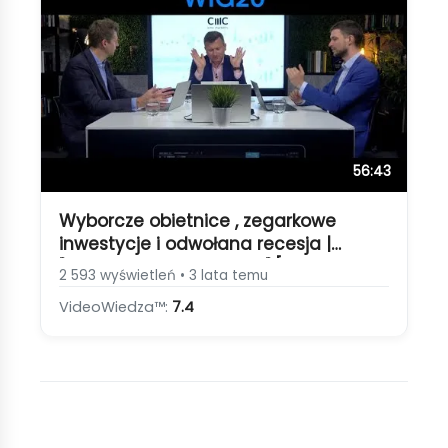
56:43
Wyborcze obietnice , zegarkowe
inwestycje i odwołana recesja |
"Rozmowy Spekulowane" [Temat
2 593 wyświetleń • 3 lata temu
Modyfikatora]
VideoWiedza™:
7.4