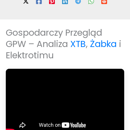
Gospodarczy Przegląd
GPW – Analiza
XTB
,
Żabka
i
Elektrotimu