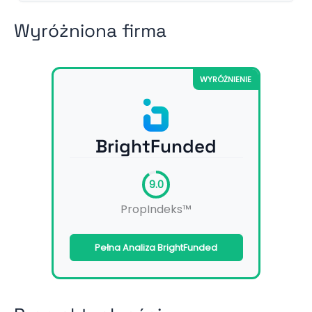
Wyróżniona firma
WYRÓŻNIENIE
BrightFunded
9.0
PropIndeks™
Pełna Analiza BrightFunded