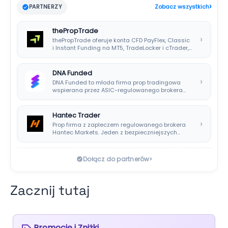
›
PARTNERZY
Zobacz wszystkich
thePropTrade
›
thePropTrade oferuje konta CFD PayFlex, Classic
i Instant Funding na MT5, TradeLocker i cTrader,…
DNA Funded
›
DNA Funded to młoda firma prop tradingowa
wspierana przez ASIC-regulowanego brokera
DNA Markets. Oferuje…
Hantec Trader
›
Prop firma z zapleczem regulowanego brokera
Hantec Markets. Jeden z bezpieczniejszych
wyborów dla polskich…
›
Dołącz do partnerów
Zacznij tutaj
Promocje i Zniżki