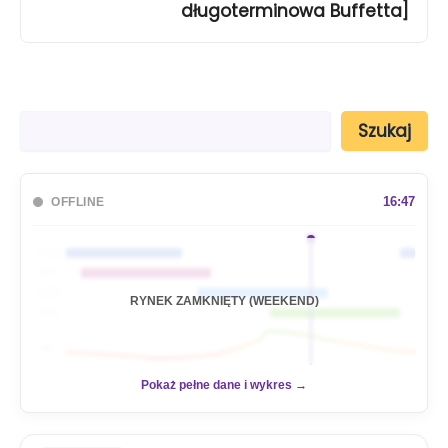
długoterminowa Buffetta]
S
Szukaj
z
u
k
a
16:47
OFFLINE
j
🇦🇺
🇯🇵
🇬🇧
RYNEK ZAMKNIĘTY (WEEKEND)
🇺🇸
📊
Pokaż pełne dane i wykres →