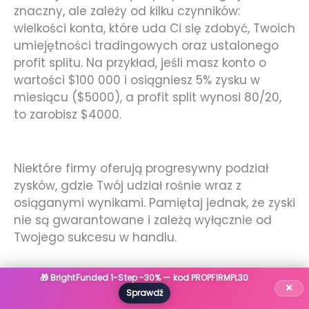
znaczny, ale zależy od kilku czynników:
wielkości konta, które uda Ci się zdobyć, Twoich
umiejętności tradingowych oraz ustalonego
profit splitu. Na przykład, jeśli masz konto o
wartości $100 000 i osiągniesz 5% zysku w
miesiącu ($5000), a profit split wynosi 80/20,
to zarobisz $4000.
Niektóre firmy oferują progresywny podział
zysków, gdzie Twój udział rośnie wraz z
osiąganymi wynikami. Pamiętaj jednak, że zyski
nie są gwarantowane i zależą wyłącznie od
Twojego sukcesu w handlu.
Metodologia PropIndex
🎁 BrightFunded 1-Step -30% — kod PROPFIRMPL30
×
Sprawdź
W świecie prop tradingu kluczowe znaczenie