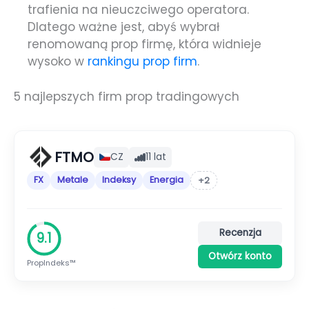
trafienia na nieuczciwego operatora.
Dlatego ważne jest, abyś wybrał
renomowaną prop firmę, która widnieje
wysoko w
rankingu prop firm
.
5 najlepszych firm prop tradingowych
FTMO
CZ
11 lat
FX
Metale
Indeksy
Energia
+2
Recenzja
9.1
Otwórz konto
PropIndeks™