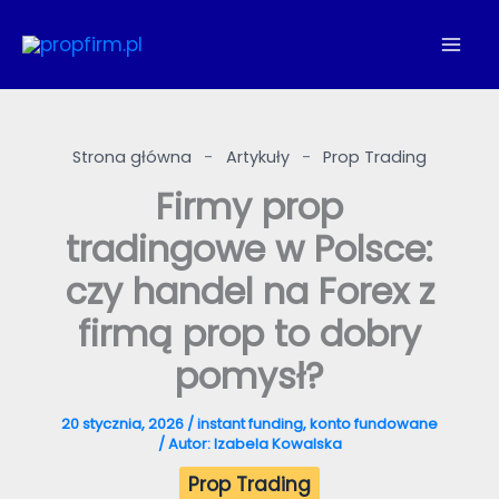
Przejdź
do
treści
Strona główna
-
Artykuły
-
Prop Trading
Firmy prop
tradingowe w Polsce:
czy handel na Forex z
firmą prop to dobry
pomysł?
20 stycznia, 2026
/
instant funding
,
konto fundowane
/ Autor:
Izabela Kowalska
Prop Trading