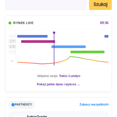
S
Szukaj
z
u
k
a
09:36
RYNEK LIVE
j
🇦🇺
🇯🇵
🇬🇧
🇺🇸
📊
Aktywne sesje:
Tokio i Londyn
Pokaż pełne dane i wykres →
›
PARTNERZY
Zobacz wszystkich
SabioTrade