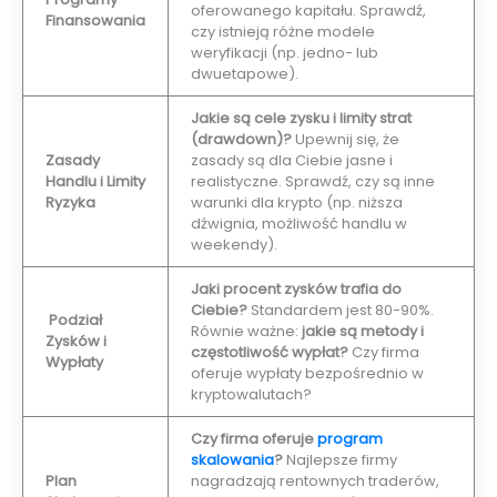
oferowanego kapitału. Sprawdź,
Finansowania
czy istnieją różne modele
weryfikacji (np. jedno- lub
dwuetapowe).
Jakie są cele zysku i limity strat
(drawdown)?
Upewnij się, że
Zasady
zasady są dla Ciebie jasne i
Handlu i Limity
realistyczne. Sprawdź, czy są inne
Ryzyka
warunki dla krypto (np. niższa
dźwignia, możliwość handlu w
weekendy).
Jaki procent zysków trafia do
Ciebie?
Standardem jest 80-90%.
Podział
Równie ważne:
jakie są metody i
Zysków i
częstotliwość wypłat?
Czy firma
Wypłaty
oferuje wypłaty bezpośrednio w
kryptowalutach?
Czy firma oferuje
program
skalowania
?
Najlepsze firmy
Plan
nagradzają rentownych traderów,