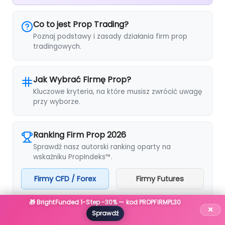
Co to jest Prop Trading?
Poznaj podstawy i zasady działania firm prop
tradingowych.
Jak Wybrać Firmę Prop?
Kluczowe kryteria, na które musisz zwrócić uwagę
przy wyborze.
Ranking Firm Prop 2026
Sprawdź nasz autorski ranking oparty na
wskaźniku PropIndeks™.
Firmy CFD / Forex
Firmy Futures
🎁 BrightFunded 1-Step -30% — kod PROPFIRMPL30
×
Wyróżniona firma
Sprawdź