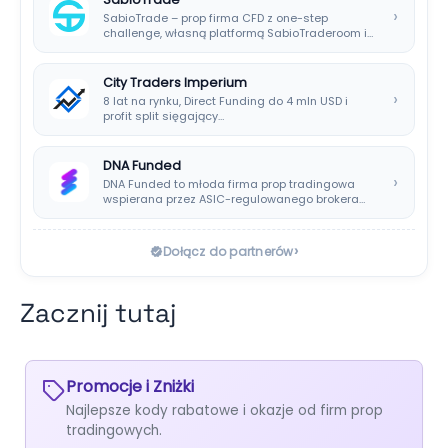
›
SabioTrade – prop firma CFD z one-step
challenge, własną platformą SabioTraderoom i
wypłatami co…
City Traders Imperium
›
8 lat na rynku, Direct Funding do 4 mln USD i
profit split sięgający…
DNA Funded
›
DNA Funded to młoda firma prop tradingowa
wspierana przez ASIC-regulowanego brokera
DNA Markets. Oferuje…
›
Dołącz do partnerów
Zacznij tutaj
Promocje i Zniżki
Najlepsze kody rabatowe i okazje od firm prop
tradingowych.