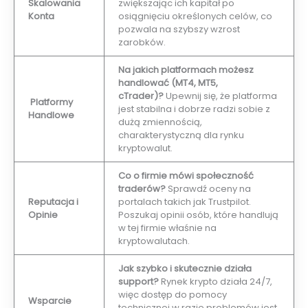
Skalowania
zwiększając ich kapitał po
Konta
osiągnięciu określonych celów, co
pozwala na szybszy wzrost
zarobków.
Na jakich platformach możesz
handlować (MT4, MT5,
cTrader)?
Upewnij się, że platforma
Platformy
jest stabilna i dobrze radzi sobie z
Handlowe
dużą zmiennością,
charakterystyczną dla rynku
kryptowalut.
Co o firmie mówi społeczność
traderów?
Sprawdź oceny na
Reputacja i
portalach takich jak Trustpilot.
Opinie
Poszukaj opinii osób, które handlują
w tej firmie właśnie na
kryptowalutach.
Jak szybko i skutecznie działa
support?
Rynek krypto działa 24/7,
więc dostęp do pomocy
Wsparcie
technicznej w razie problemów jest