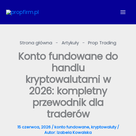
Przejdź
do
treści
Strona główna
-
Artykuły
-
Prop Trading
Konto fundowane do
handlu
kryptowalutami w
2026: kompletny
przewodnik dla
traderów
15 czerwca, 2026
/
konto fundowane
,
kryptowaluty
/
Autor:
Izabela Kowalska