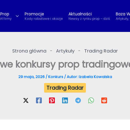
 Prop
Promocje
Aktualności
Baza W
44 firmy
Kody rabatowe i okazje
Newsy z rynku prop – dziś
Artykuły,
Strona główna
-
Artykuły
-
Trading Radar
we konkursy prop tradingowe
29 maja, 2026
/
Konkurs
/ Autor:
Izabela Kowalska
Trading Radar