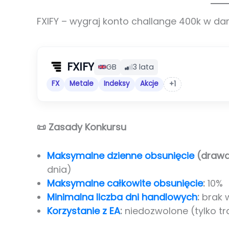
FXIFY – wygraj konto challange 400k w 
FXIFY
GB
3 lata
FX
Metale
Indeksy
Akcje
+1
📜 Zasady Konkursu
Maksymalne dzienne obsunięcie
(drawd
dnia)
Maksymalne całkowite obsunięcie
:
10%
Minimalna liczba dni handlowych
:
brak
Korzystanie z EA
:
niedozwolone (tylko t