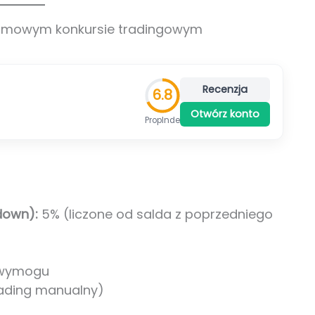
darmowym konkursie tradingowym
Recenzja
6.8
Otwórz konto
PropIndeks™
own):
5% (liczone od salda z poprzedniego
 wymogu
rading manualny)