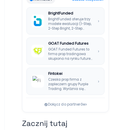
BrightFunded
BrightFunded oferuje trzy
›
modele ewaluacji (1-Step,
2-Step Bright, 2-Step
Classic) bez klasycznej
consistency rule,…
GOAT Funded Futures
GOAT Funded Futures to
›
firma prop tradingowa
skupiona na rynku futures.
Oferuje plany EOD,…
Fintokei
Czeska prop firma z
›
zapleczem grupy Purple
Trading. Wyróżnia się
systemem Instant
Payouts, wypłatami…
›
Dołącz do partnerów
Zacznij tutaj