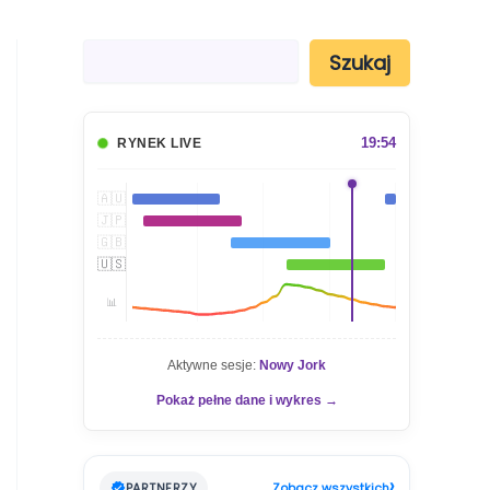
S
Szukaj
z
u
k
a
19:54
RYNEK LIVE
j
🇦🇺
🇯🇵
🇬🇧
🇺🇸
📊
Aktywne sesje:
Nowy Jork
Pokaż pełne dane i wykres →
›
PARTNERZY
Zobacz wszystkich