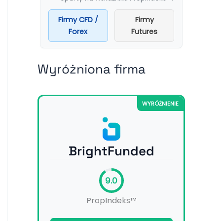
Firmy CFD /
Firmy
Forex
Futures
Wyróżniona firma
WYRÓŻNIENIE
BrightFunded
9.0
PropIndeks™