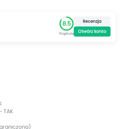
Recenzja
8.5
Otwórz konto
PropIndeks™
K
– TAK
 ograniczona)