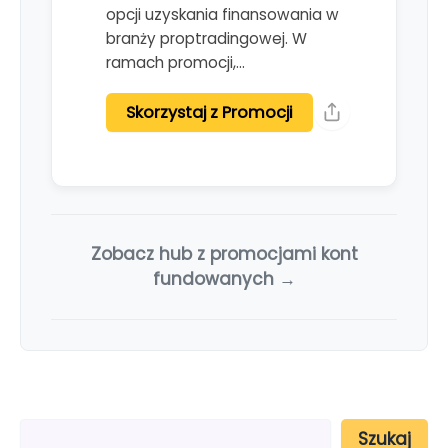
opcji uzyskania finansowania w
branży proptradingowej. W
ramach promocji,…
Skorzystaj z Promocji
Zobacz hub z promocjami kont
fundowanych →
S
Szukaj
z