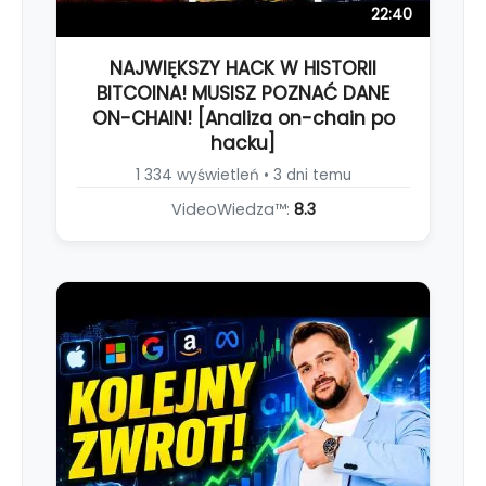
22:40
NAJWIĘKSZY HACK W HISTORII
BITCOINA! MUSISZ POZNAĆ DANE
ON-CHAIN! [Analiza on-chain po
hacku]
1 334 wyświetleń • 3 dni temu
VideoWiedza™:
8.3