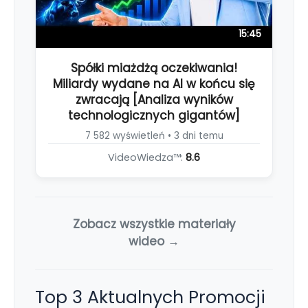
15:45
Spółki miażdżą oczekiwania!
Miliardy wydane na AI w końcu się
zwracają [Analiza wyników
technologicznych gigantów]
7 582 wyświetleń • 3 dni temu
VideoWiedza™:
8.6
Zobacz wszystkie materiały
wideo →
Top 3 Aktualnych Promocji