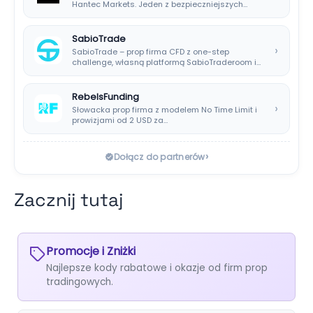
Hantec Markets. Jeden z bezpieczniejszych
wyborów dla polskich…
SabioTrade
›
SabioTrade – prop firma CFD z one-step
challenge, własną platformą SabioTraderoom i
wypłatami co…
RebelsFunding
›
Słowacka prop firma z modelem No Time Limit i
prowizjami od 2 USD za…
›
Dołącz do partnerów
Zacznij tutaj
Promocje i Zniżki
Najlepsze kody rabatowe i okazje od firm prop
tradingowych.