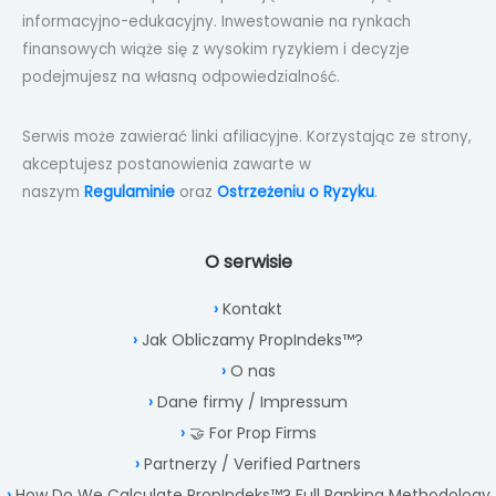
informacyjno-edukacyjny. Inwestowanie na rynkach
finansowych wiąże się z wysokim ryzykiem i decyzje
podejmujesz na własną odpowiedzialność.
Serwis może zawierać linki afiliacyjne. Korzystając ze strony,
akceptujesz postanowienia zawarte w
naszym
Regulaminie
oraz
Ostrzeżeniu o Ryzyku
.
O serwisie
Kontakt
Jak Obliczamy PropIndeks™?
O nas
Dane firmy / Impressum
🤝 For Prop Firms
Partnerzy / Verified Partners
How Do We Calculate PropIndeks™? Full Ranking Methodology