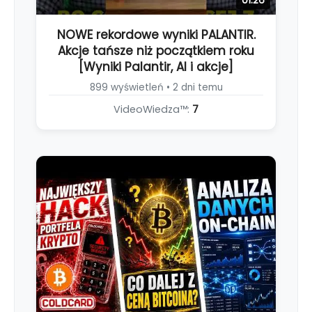
01:26
NOWE rekordowe wyniki PALANTIR.
Akcje tańsze niż początkiem roku
[Wyniki Palantir, AI i akcje]
899 wyświetleń • 2 dni temu
VideoWiedza™:
7