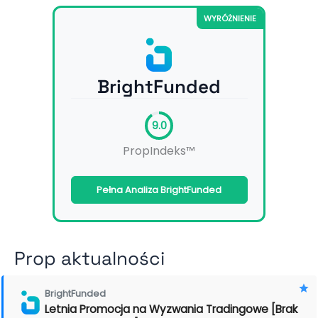
WYRÓŻNIENIE
BrightFunded
9.0
PropIndeks™
Pełna Analiza BrightFunded
Prop aktualności
BrightFunded
Letnia Promocja na Wyzwania Tradingowe [Brak