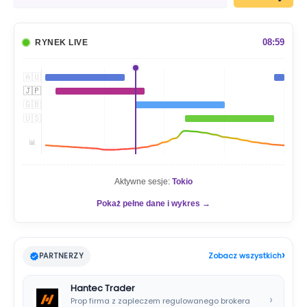
u
k
a
08:59
RYNEK LIVE
j
🇦🇺
🇯🇵
🇬🇧
🇺🇸
📊
Aktywne sesje:
Tokio
Pokaż pełne dane i wykres →
›
PARTNERZY
Zobacz wszystkich
Hantec Trader
›
Prop firma z zapleczem regulowanego brokera