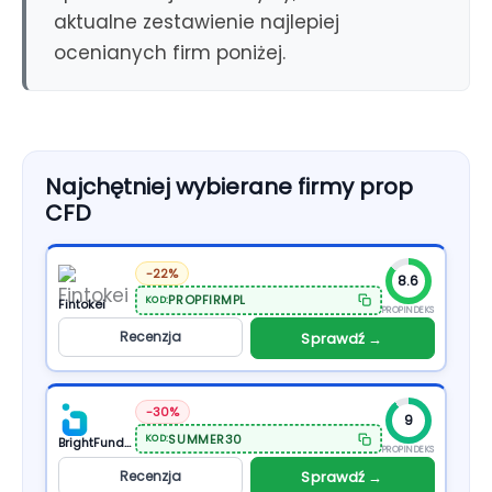
aktualne zestawienie najlepiej
ocenianych firm poniżej.
Najchętniej wybierane firmy prop
CFD
-22%
8.6
PROPFIRMPL
KOD:
Fintokei
PROPINDEKS
Recenzja
Sprawdź →
-30%
9
SUMMER30
KOD:
BrightFunded
PROPINDEKS
Recenzja
Sprawdź →