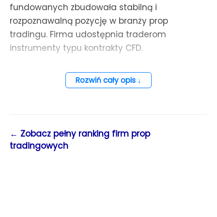
fundowanych zbudowała stabilną i
rozpoznawalną pozycję w branży prop
tradingu. Firma udostępnia traderom
instrumenty typu kontrakty CFD.
Oferta handlowa obejmuje następujące klasy
Rozwiń cały opis ↓
aktywów: FX, Metale, Indeksy, Energia, Krypto,
Akcje. Do dyspozycji traderów dostępne są
platformy transakcyjne: Match Trader, MT5.
Maksymalna alokacja kapitału, jaką może
← Zobacz pełny ranking firm prop
uzyskać trader, wynosi 1 400 000 USD.
tradingowych
Pierwsza wypłata na żądanie, kolejne co
tydzień. Wszystkie wypłaty przez system
Finotive Pay, skąd można je przelać na konto
bankowe, krypto lub Revolut. Zasady spójności