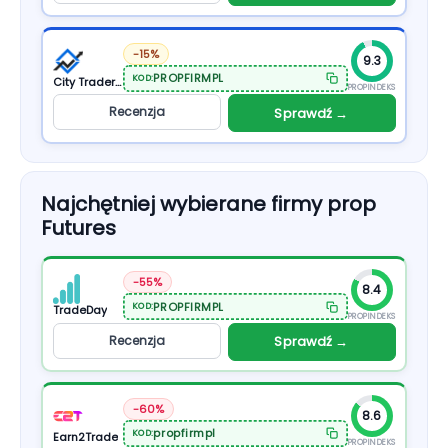
-15%
9.3
PROPFIRMPL
KOD:
City Traders Imperium
PROPINDEKS
Recenzja
Sprawdź →
Najchętniej wybierane firmy prop
Futures
-55%
8.4
PROPFIRMPL
KOD:
TradeDay
PROPINDEKS
Recenzja
Sprawdź →
-60%
8.6
propfirmpl
KOD:
Earn2Trade
PROPINDEKS