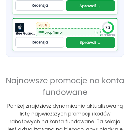
Recenzja
Sprawdź →
-35%
7.2
propfirmpl
KOD:
Blue Guardian Futures
PROPINDEKS
Recenzja
Sprawdź →
Najnowsze promocje na konta
fundowane
Poniżej znajdziesz dynamicznie aktualizowaną
listę najświeższych promocji i kodów
rabatowych na konta fundowane. Ta sekcja
jest aktualizowana na bieżąco, abyś nigdy nie