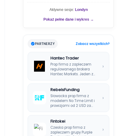
Aktywne sesje:
Londyn
Pokaż pełne dane i wykres →
›
PARTNERZY
Zobacz wszystkich
Hantec Trader
Prop firma z zapleczem
›
regulowanego brokera
Hantec Markets. Jeden z
bezpieczniejszych
wyborów dla polskich…
RebelsFunding
Słowacka prop firma z
›
modelem No Time Limit i
prowizjami od 2 USD za…
Fintokei
Czeska prop firma z
›
zapleczem grupy Purple