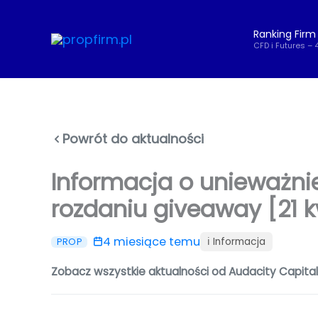
Przejdź
do
Ranking Firm
treści
CFD i Futures – 
Powrót do aktualności
Informacja o unieważn
rozdaniu giveaway [21 k
4 miesiące temu
ℹ️ Informacja
PROP
Zobacz wszystkie aktualności od Audacity Capita