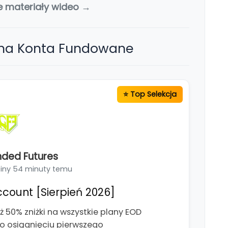
e materiały wideo →
 na Konta Fundowane
ded Futures
iny 54 minuty temu
count [Sierpień 2026]
ż 50% zniżki na wszystkie plany EOD
o osiągnięciu pierwszego