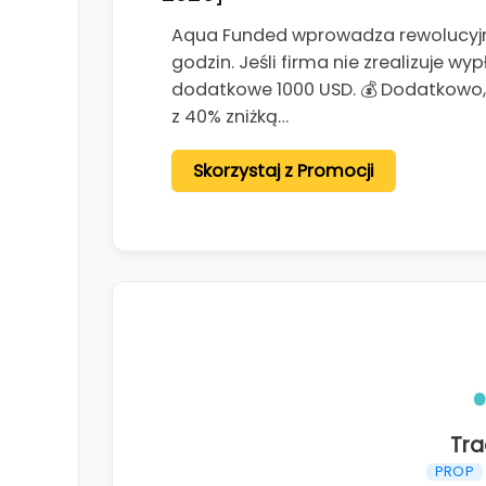
Aqua Funded wprowadza rewolucyjn
godzin. Jeśli firma nie zrealizuje w
dodatkowe 1000 USD. 💰 Dodatkowo, d
z 40% zniżką…
Skorzystaj z Promocji
Tr
PROP