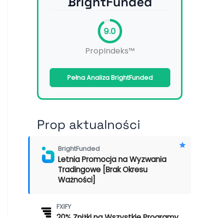
BrightFunded
9.0
PropIndeks™
Pełna Analiza BrightFunded
Prop aktualności
BrightFunded
Letnia Promocja na Wyzwania
Tradingowe [Brak Okresu
Ważności]
FXIFY
20% Zniżki na Wszystkie Programy