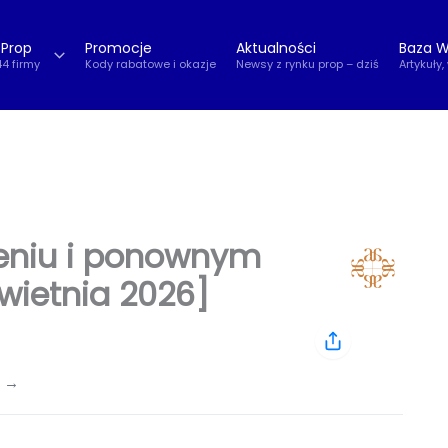
 Prop
Promocje
Aktualności
Baza W
44 firmy
Kody rabatowe i okazje
Newsy z rynku prop – dziś
Artykuły,
ieniu i ponownym
wietnia 2026]
l →