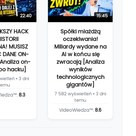
22:40
15:45
KSZY HACK
Spółki miażdżą
ISTORII
oczekiwania!
NA! MUSISZ
Miliardy wydane na
 DANE ON-
AI w końcu się
Analiza on-
zwracają [Analiza
po hacku]
wyników
technologicznych
ietleń • 3 dni
gigantów]
temu
7 582 wyświetleń • 3 dni
iedza™:
8.3
temu
VideoWiedza™:
8.6