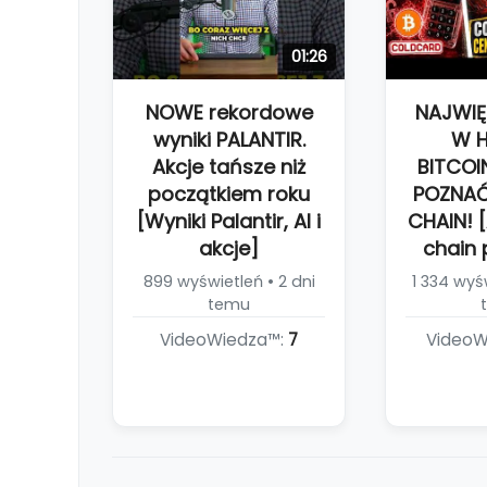
01:26
NOWE rekordowe
NAJWIĘ
wyniki PALANTIR.
W H
Akcje tańsze niż
BITCOI
początkiem roku
POZNAĆ
[Wyniki Palantir, AI i
CHAIN! [
akcje]
chain 
899 wyświetleń • 2 dni
1 334 wyśw
temu
VideoWiedza™:
7
VideoW