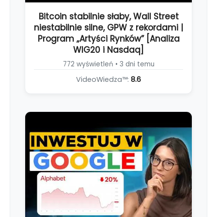
Bitcoin stabilnie słaby, Wall Street
niestabilnie silne, GPW z rekordami |
Program „Artyści Rynków” [Analiza
WIG20 i Nasdaq]
772 wyświetleń • 3 dni temu
VideoWiedza™:
8.6