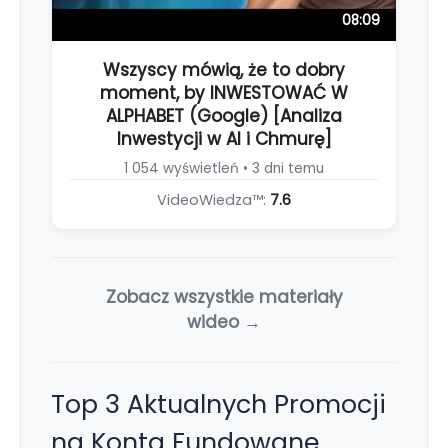
08:09
Wszyscy mówią, że to dobry
moment, by INWESTOWAĆ W
ALPHABET (Google) [Analiza
Inwestycji w AI i Chmurę]
1 054 wyświetleń • 3 dni temu
VideoWiedza™:
7.6
Zobacz wszystkie materiały
wideo →
Top 3 Aktualnych Promocji
na Konta Fundowane