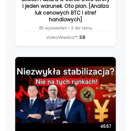
i jeden warunek. Oto plan. [Analiza
luk cenowych BTC i stref
handlowych]
85 wyświetleń • 2 dni temu
VideoWiedza™:
3.8
45:57