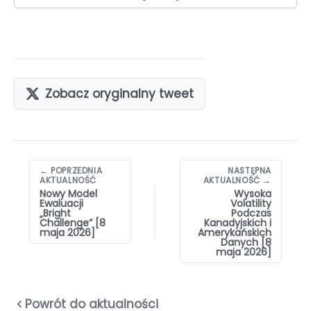
Zobacz oryginalny tweet
Nawigacja
← POPRZEDNIA
NASTĘPNA
wpisów
AKTUALNOŚĆ
AKTUALNOŚĆ →
Nowy Model
Wysoka
Ewaluacji
Volatility
„Bright
Podczas
Challenge” [8
Kanadyjskich i
maja 2026]
Amerykańskich
Danych [8
maja 2026]
Powrót do aktualności