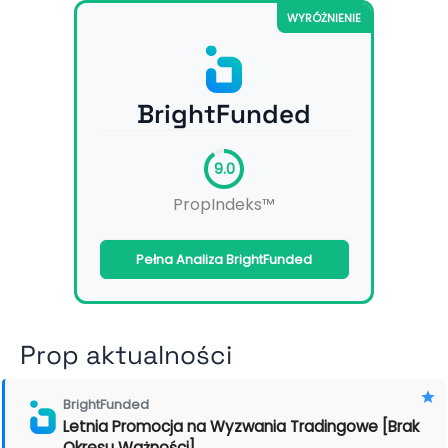
WYRÓŻNIENIE
BrightFunded
9.0
PropIndeks™
Pełna Analiza BrightFunded
Prop aktualności
BrightFunded
Letnia Promocja na Wyzwania Tradingowe [Brak
Okresu Ważności]