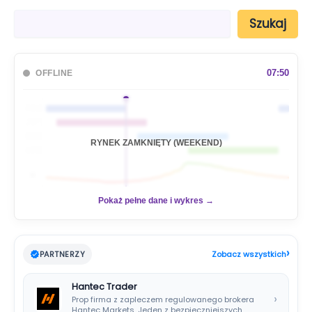
S
Szukaj
z
u
k
a
07:50
OFFLINE
j
🇦🇺
🇯🇵
🇬🇧
RYNEK ZAMKNIĘTY (WEEKEND)
🇺🇸
📊
Pokaż pełne dane i wykres →
›
PARTNERZY
Zobacz wszystkich
Hantec Trader
›
Prop firma z zapleczem regulowanego brokera
Hantec Markets. Jeden z bezpieczniejszych