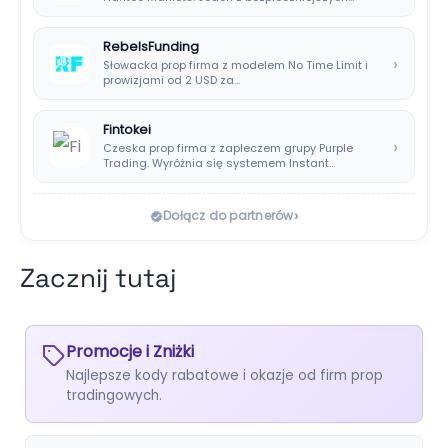
wyborów dla polskich…
RebelsFunding
›
Słowacka prop firma z modelem No Time Limit i
prowizjami od 2 USD za…
Fintokei
›
Czeska prop firma z zapleczem grupy Purple
Trading. Wyróżnia się systemem Instant
Payouts, wypłatami…
›
Dołącz do partnerów
Zacznij tutaj
Promocje i Zniżki
Najlepsze kody rabatowe i okazje od firm prop
tradingowych.