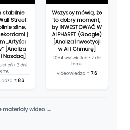
n stabilnie
Wszyscy mówią, że
Wall Street
to dobry moment,
ilnie silne,
by INWESTOWAĆ W
ekordami |
ALPHABET (Google)
m „Artyści
[Analiza Inwestycji
” [Analiza
w AI i Chmurę]
i Nasdaq]
1 054 wyświetleń • 2 dni
temu
etleń • 2 dni
temu
VideoWiedza™:
7.6
iedza™:
8.6
e materiały wideo →