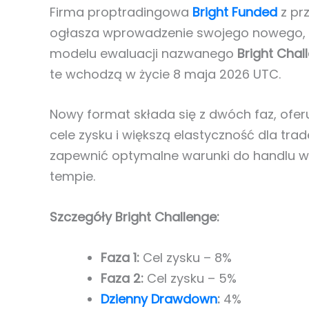
Firma proptradingowa
Bright Funded
z pr
ogłasza wprowadzenie swojego nowego,
modelu ewaluacji nazwanego
Bright Chal
te wchodzą w życie 8 maja 2026 UTC.
Nowy format składa się z dwóch faz, oferu
cele zysku i większą elastyczność dla tra
zapewnić optymalne warunki do handlu 
tempie.
Szczegóły Bright Challenge:
Faza 1:
Cel zysku – 8%
Faza 2:
Cel zysku – 5%
Dzienny Drawdown
:
4%