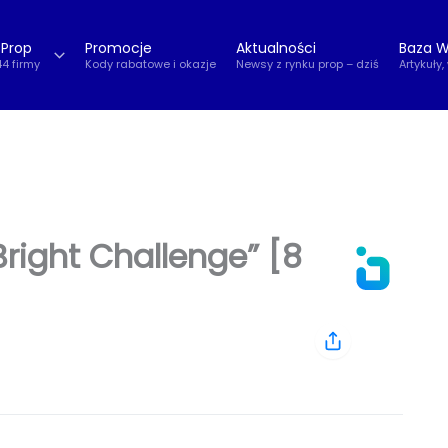
 Prop
Promocje
Aktualności
Baza W
44 firmy
Kody rabatowe i okazje
Newsy z rynku prop – dziś
Artykuły,
right Challenge” [8