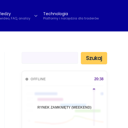
iedzy
Technologia
 wideo, FAQ, analizy
Platformy i narzędzia dla traderów
S
Szukaj
z
u
k
a
20:38
OFFLINE
j
🇦🇺
🇯🇵
🇬🇧
RYNEK ZAMKNIĘTY (WEEKEND)
🇺🇸
📊