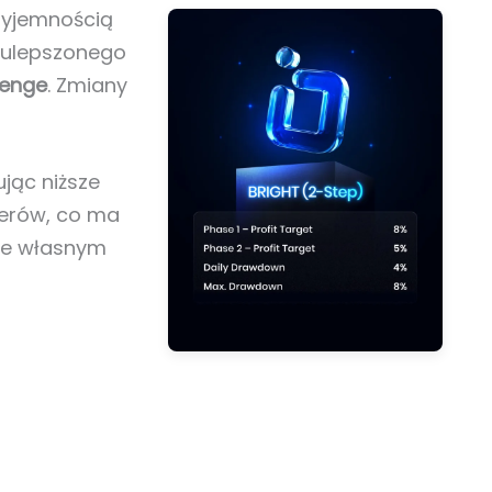
zyjemnością
 ulepszonego
lenge
. Zmiany
jąc niższe
derów, co ma
we własnym