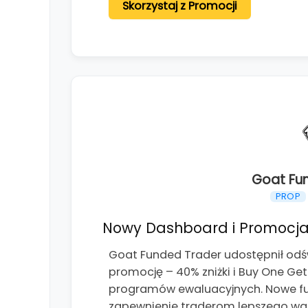
Skorzystaj z Promocji
Goat Fu
PROP
Nowy Dashboard i Promocja
Goat Funded Trader udostępnił od
promocję – 40% zniżki i Buy One Ge
programów ewaluacyjnych. Nowe fun
zapewnienie traderom lepszego wg