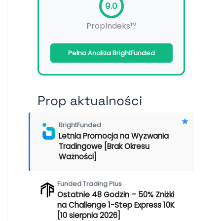
9.0
PropIndeks™
Pełna Analiza BrightFunded
Prop aktualności
BrightFunded
Letnia Promocja na Wyzwania
Tradingowe [Brak Okresu
Ważności]
Funded Trading Plus
Ostatnie 48 Godzin – 50% Zniżki
na Challenge 1-Step Express 10K
[10 sierpnia 2026]