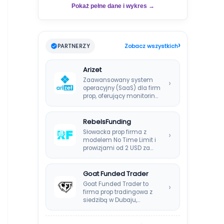
Pokaż pełne dane i wykres →
›
PARTNERZY
Zobacz wszystkich
Arizet
Zaawansowany system
›
operacyjny (SaaS) dla firm
prop, oferujący monitoring
ryzyka w czasie
rzeczywistym i…
RebelsFunding
Słowacka prop firma z
›
modelem No Time Limit i
prowizjami od 2 USD za…
Goat Funded Trader
Goat Funded Trader to
›
firma prop tradingowa z
siedzibą w Dubaju,
założona w 2022…