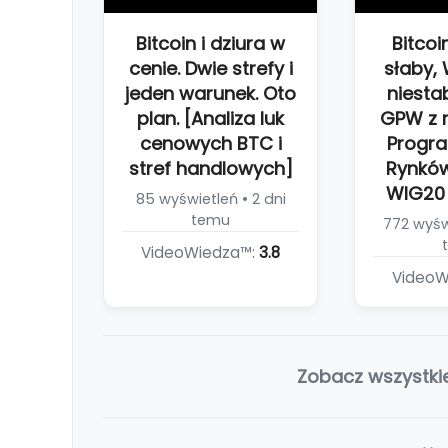
Bitcoin i dziura w
Bitcoi
cenie. Dwie strefy i
słaby, 
jeden warunek. Oto
niestab
plan. [Analiza luk
GPW z r
cenowych BTC i
Progra
stref handlowych]
Rynków
WIG20 
85 wyświetleń • 2 dni
temu
772 wyświ
VideoWiedza™:
3.8
VideoW
Zobacz wszystki