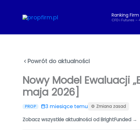
Przejdź
do
Ranking Firm
treści
CFD i Futures – 
Powrót do aktualności
Nowy Model Ewaluacji „B
maja 2026]
3 miesiące temu
⚙️ Zmiana zasad
PROP
Zobacz wszystkie aktualności od BrightFunded →