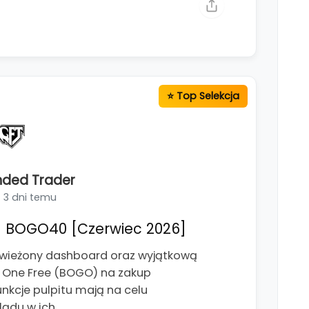
nded Trader
3 dni temu
 BOGO40 [Czerwiec 2026]
świeżony dashboard oraz wyjątkową
t One Free (BOGO) na zakup
kcje pulpitu mają na celu
lądu w ich…