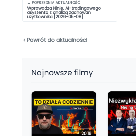
Nawigacja
← POPRZEDNIA AKTUALNOŚĆ
Wprowadza Ninię, AI-tradingowego
wpisów
asystenta z analizą zachowań
użytkownika [2026-05-08]
Powrót do aktualności
Najnowsze filmy
20:16