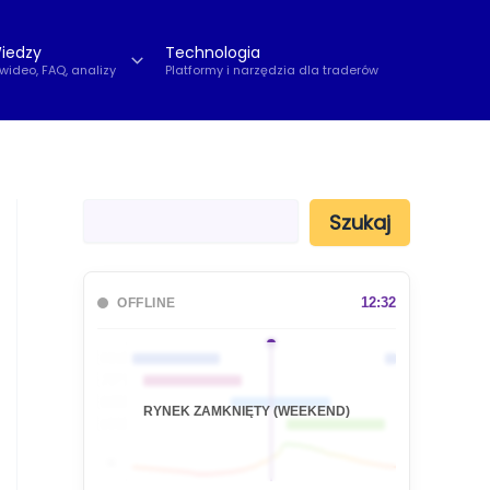
iedzy
Technologia
 wideo, FAQ, analizy
Platformy i narzędzia dla traderów
S
Szukaj
z
u
k
a
12:32
OFFLINE
j
🇦🇺
🇯🇵
🇬🇧
RYNEK ZAMKNIĘTY (WEEKEND)
🇺🇸
📊