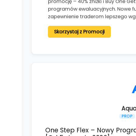
promocję – 40% zniżki i Buy One Ge
programów ewaluacyjnych. Nowe fun
zapewnienie traderom lepszego wg
Skorzystaj z Promocji
Aqua
PROP
One Step Flex – Nowy Progr