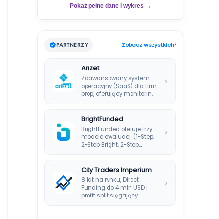
Pokaż pełne dane i wykres →
›
PARTNERZY
Zobacz wszystkich
Arizet
Zaawansowany system
›
operacyjny (SaaS) dla firm
prop, oferujący monitoring
ryzyka w czasie
rzeczywistym i…
BrightFunded
BrightFunded oferuje trzy
›
modele ewaluacji (1-Step,
2-Step Bright, 2-Step
Classic) bez klasycznej
consistency rule,…
City Traders Imperium
8 lat na rynku, Direct
›
Funding do 4 mln USD i
profit split sięgający…