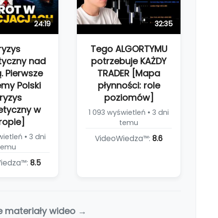
24:19
32:35
ryzys
Tego ALGORTYMU
tyczny nad
potrzebuje KAŻDY
. Pierwsze
TRADER [Mapa
my Polski
płynności: role
ryzys
poziomów]
etyczny w
1 093 wyświetleń • 3 dni
ropie]
temu
wietleń • 3 dni
VideoWiedza™:
8.6
temu
iedza™:
8.5
e materiały wideo →