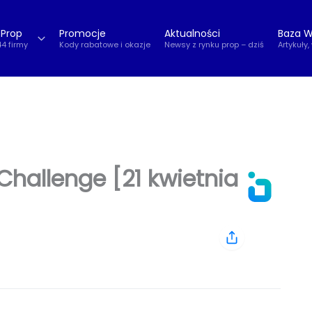
 Prop
Promocje
Aktualności
Baza W
44 firmy
Kody rabatowe i okazje
Newsy z rynku prop – dziś
Artykuły,
hallenge [21 kwietnia