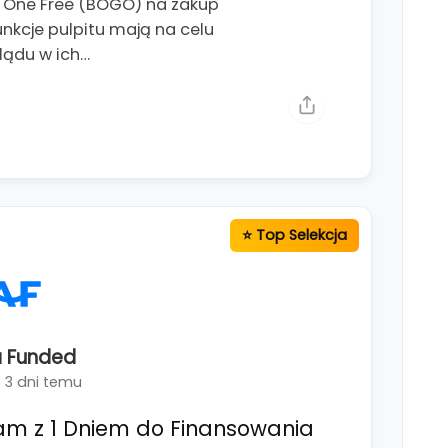
t One Free (BOGO) na zakup
kcje pulpitu mają na celu
lądu w ich…
 Funded
3 dni temu
am z 1 Dniem do Finansowania