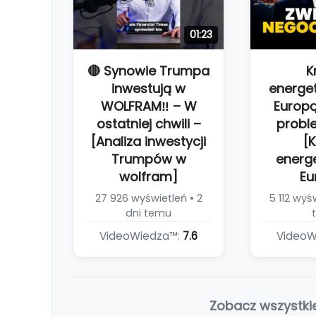
01:23
🔴 Synowie Trumpa
K
inwestują w
energe
WOLFRAM‼️ – W
Europą
ostatniej chwili –
proble
[Analiza inwestycji
[K
Trumpów w
energ
wolfram]
Eu
27 926 wyświetleń • 2
5 112 wyś
dni temu
VideoWiedza™:
7.6
VideoW
Zobacz wszystki