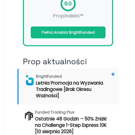
9.0
PropIndeks™
Pełna Analiza BrightFunded
Prop aktualności
BrightFunded
Letnia Promocja na Wyzwania
Tradingowe [Brak Okresu
Ważności]
Funded Trading Plus
Ostatnie 48 Godzin – 50% Zniżki
na Challenge 1-Step Express 10K
[10 sierpnia 2026]