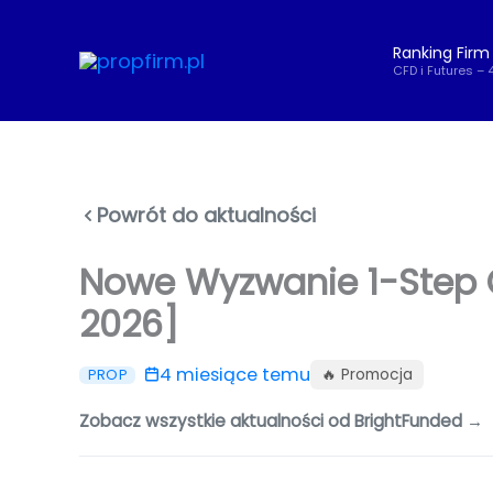
Przejdź
do
Ranking Firm
treści
CFD i Futures – 
Powrót do aktualności
Nowe Wyzwanie 1-Step C
2026]
4 miesiące temu
🔥 Promocja
PROP
Zobacz wszystkie aktualności od BrightFunded →