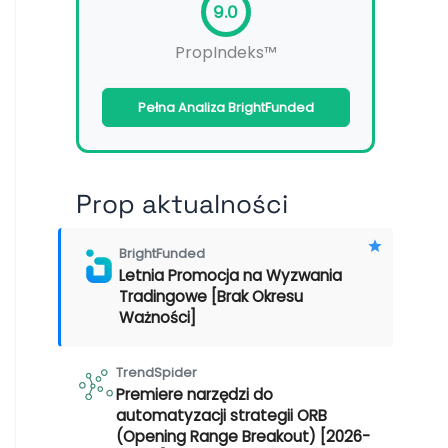
9.0
PropIndeks™
Pełna Analiza BrightFunded
Prop aktualności
BrightFunded
Letnia Promocja na Wyzwania
Tradingowe [Brak Okresu
Ważności]
TrendSpider
Premiere narzędzi do
automatyzacji strategii ORB
(Opening Range Breakout) [2026-