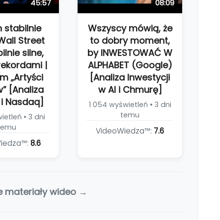
45:57
08:09
n stabilnie
Wszyscy mówią, że
Wall Street
to dobry moment,
ilnie silne,
by INWESTOWAĆ W
ekordami |
ALPHABET (Google)
m „Artyści
[Analiza Inwestycji
” [Analiza
w AI i Chmurę]
i Nasdaq]
1 054 wyświetleń • 3 dni
temu
etleń • 3 dni
temu
VideoWiedza™:
7.6
iedza™:
8.6
e materiały wideo →