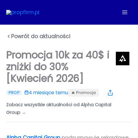
Przejdź
do
treści
Powrót do aktualności
Promocja 10k za 40$ i
zniżki do 30%
[Kwiecień 2026]
4 miesiące temu
🔥 Promocja
PROP
Zobacz wszystkie aktualności od Alpha Capital
Group →
Alpha Capital Group
podsumowuje rekordowe