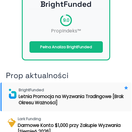
BrightFunded
9.0
PropIndeks™
Pełna Analiza BrightFunded
Prop aktualności
BrightFunded
Letnia Promocja na Wyzwania Tradingowe [Brak
Okresu Ważności]
Lark Funding
Darmowe Konto $1,000 przy Zakupie Wyzwania
[Sierpień 2026]