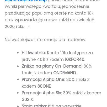
wyniki pierwszego kwartału, jednocześnie
przedłużając popularną ofertę na konta 10k
oraz wprowadzając nowe zniżki na kwiecień
2026 roku. 📈
Najważniejsze informacje dla traderów:
Hit kwietnia:
Konto 10k dostępne za
jedyne 40$ z kodem
10KFOR40
.
Zniżka na plany On-Demand:
30%
taniej z kodem
ONDEMAND
.
Promocja Alpha One:
30% zniżki z
kodem
30ONE
.
Promocja Alpha Six:
30% zniżki z kodem
30SIX
.
Stała zniżka:
15% na wszystkie