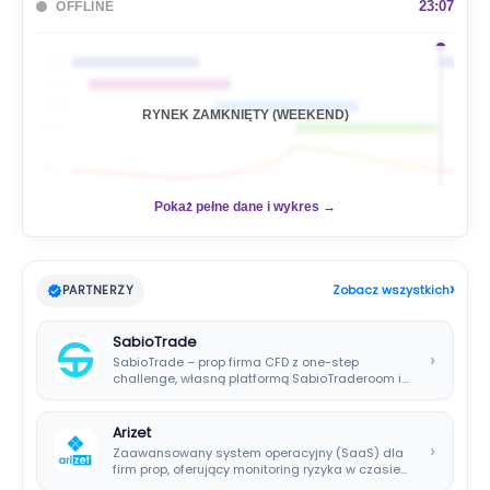
a
23:07
OFFLINE
j
🇦🇺
🇯🇵
🇬🇧
RYNEK ZAMKNIĘTY (WEEKEND)
🇺🇸
📊
Pokaż pełne dane i wykres →
›
PARTNERZY
Zobacz wszystkich
SabioTrade
›
SabioTrade – prop firma CFD z one-step
challenge, własną platformą SabioTraderoom i
wypłatami co…
Arizet
›
Zaawansowany system operacyjny (SaaS) dla
firm prop, oferujący monitoring ryzyka w czasie
rzeczywistym i…