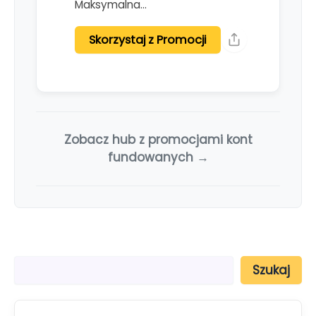
Maksymalna…
Skorzystaj z Promocji
Zobacz hub z promocjami kont
fundowanych →
S
Szukaj
z
u
k