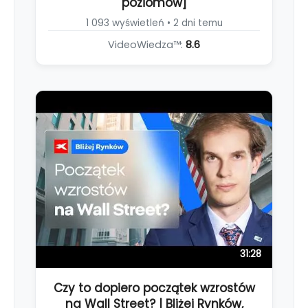
poziomów]
1 093 wyświetleń • 2 dni temu
VideoWiedza™:
8.6
31:28
Czy to dopiero początek wzrostów
na Wall Street? | Bliżej Rynków,