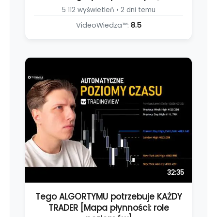
5 112 wyświetleń • 2 dni temu
VideoWiedza™:
8.5
32:35
Tego ALGORTYMU potrzebuje KAŻDY
TRADER [Mapa płynności: role