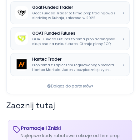
Goat Funded Trader
›
Goat Funded Trader to firma prop tradingowa z
siedzibą w Dubaju, założona w 2022…
GOAT Funded Futures
›
GOAT Funded Futures to firma prop tradingowa
skupiona na rynku futures. Oferuje plany EOD,…
Hantec Trader
›
Prop firma z zapleczem regulowanego brokera
Hantec Markets. Jeden z bezpieczniejszych
wyborów dla polskich…
›
Dołącz do partnerów
Zacznij tutaj
Promocje i Zniżki
Najlepsze kody rabatowe i okazje od firm prop