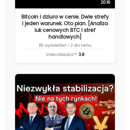
20:16
Bitcoin i dziura w cenie. Dwie strefy
i jeden warunek. Oto plan. [Analiza
luk cenowych BTC i stref
handlowych]
85 wyświetleń • 2 dni temu
VideoWiedza™:
3.8