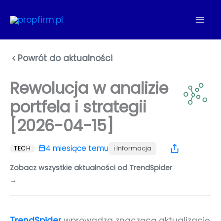
Przejdź
do
treści
Powrót do aktualności
Rewolucja w analizie
portfela i strategii
[2026-04-15]
4 miesiące temu
ℹ️ Informacja
TECH
Zobacz wszystkie aktualności od TrendSpider
→
TrendSpider
wprowadza znaczącą aktualizację