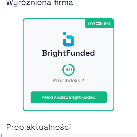
Wyróżniona firma
WYRÓŻNIENIE
BrightFunded
9.0
PropIndeks™
Pełna Analiza BrightFunded
Prop aktualności