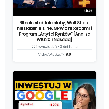
45:57
Bitcoin stabilnie słaby, Wall Street
niestabilnie silne, GPW z rekordami |
Program „Artyści Rynków” [Analiza
WIG20 i Nasdaq]
772 wyświetleń • 3 dni temu
VideoWiedza™:
8.6