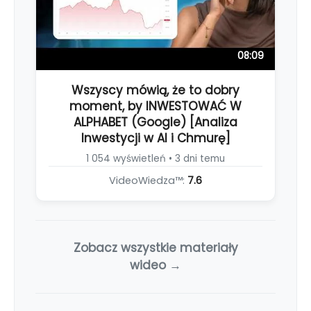
08:09
Wszyscy mówią, że to dobry
moment, by INWESTOWAĆ W
ALPHABET (Google) [Analiza
Inwestycji w AI i Chmurę]
1 054 wyświetleń • 3 dni temu
VideoWiedza™:
7.6
Zobacz wszystkie materiały
wideo →