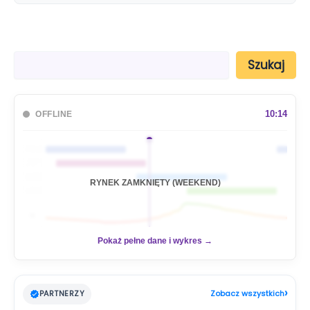
S
Szukaj
z
u
k
a
10:14
OFFLINE
j
🇦🇺
🇯🇵
🇬🇧
RYNEK ZAMKNIĘTY (WEEKEND)
🇺🇸
📊
Pokaż pełne dane i wykres →
›
PARTNERZY
Zobacz wszystkich