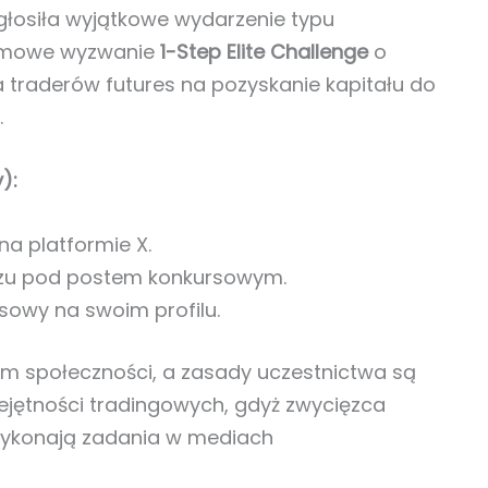
łosiła wyjątkowe wydarzenie typu
armowe wyzwanie
1-Step Elite Challenge
o
a traderów futures na pozyskanie kapitału do
.
):
na platformie X.
zu pod postem konkursowym.
sowy na swoim profilu.
em społeczności, a zasady uczestnictwa są
jętności tradingowych, gdyż zwycięzca
 wykonają zadania w mediach