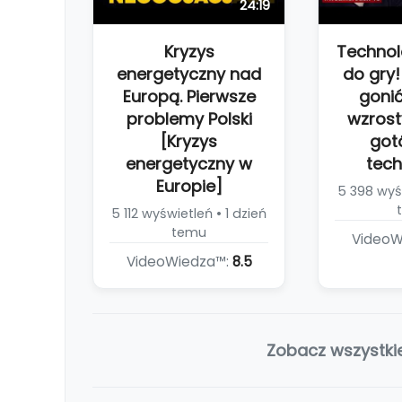
24:19
Kryzys
Technol
energetyczny nad
do gry!
Europą. Pierwsze
goni
problemy Polski
wzrost
[Kryzys
got
energetyczny w
tech
Europie]
5 398 wyśw
5 112 wyświetleń • 1 dzień
temu
VideoW
VideoWiedza™:
8.5
Zobacz wszystki