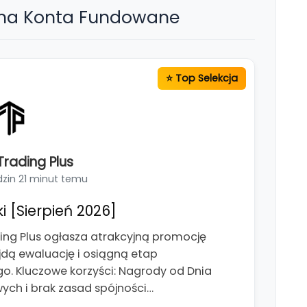
 na Konta Fundowane
rading Plus
dzin 21 minut temu
i [Sierpień 2026]
ng Plus ogłasza atrakcyjną promocję
jdą ewaluację i osiągną etap
. Kluczowe korzyści: Nagrody od Dnia
wych i brak zasad spójności…