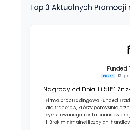
Top 3 Aktualnych Promocji
Funded T
13 go
PROP
Nagrody od Dnia 1 i 50% Zniżk
Firma proptradingowa Funded Tradi
dla traderów, którzy pomyślnie prze
symulowanego konta finansowanego
1: Brak minimalnej liczby dni handlo