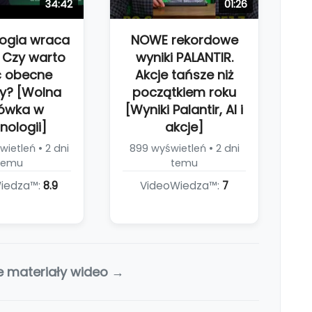
34:42
01:26
ogia wraca
NOWE rekordowe
 Czy warto
wyniki PALANTIR.
ć obecne
Akcje tańsze niż
y? [Wolna
początkiem roku
ówka w
[Wyniki Palantir, AI i
nologii]
akcje]
ietleń • 2 dni
899 wyświetleń • 2 dni
temu
temu
iedza™:
8.9
VideoWiedza™:
7
e materiały wideo →