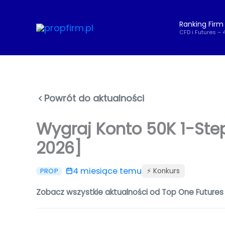
Przejdź
do
Ranking Firm
treści
CFD i Futures – 
Powrót do aktualności
Wygraj Konto 50K 1-Step 
2026]
4 miesiące temu
⚡️ Konkurs
PROP
Zobacz wszystkie aktualności od Top One Futures