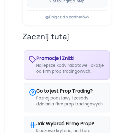
2-Step Bright, 2-Step
Classic) bez klasycznej
consistency rule,…
›
Dołącz do partnerów
Zacznij tutaj
Promocje i Zniżki
Najlepsze kody rabatowe i okazje
od firm prop tradingowych.
Co to jest Prop Trading?
Poznaj podstawy i zasady
działania firm prop tradingowych.
Jak Wybrać Firmę Prop?
Kluczowe kryteria, na które