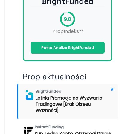
BrightFunded
9.0
PropIndeks™
Pełna Analiza BrightFunded
Prop aktualności
BrightFunded
Letnia Promocja na Wyzwania
Tradingowe [Brak Okresu
Ważności]
Instant Funding
Kup Jedno Konto, Otrzymaj Drugie