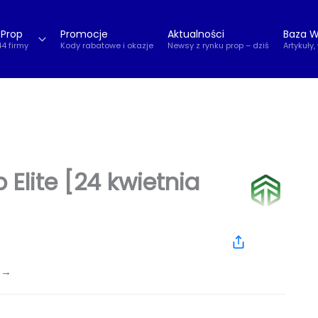
 Prop
Promocje
Aktualności
Baza W
44 firmy
Kody rabatowe i okazje
Newsy z rynku prop – dziś
Artykuły,
Elite [24 kwietnia
 →