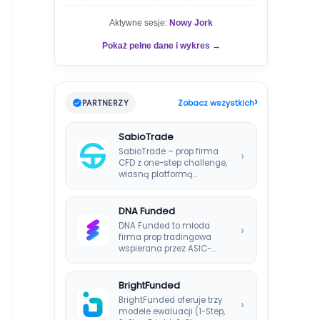
Aktywne sesje:
Nowy Jork
Pokaż pełne dane i wykres →
›
PARTNERZY
Zobacz wszystkich
SabioTrade
SabioTrade – prop firma
›
CFD z one-step challenge,
własną platformą
SabioTraderoom i
wypłatami co…
DNA Funded
DNA Funded to młoda
›
firma prop tradingowa
wspierana przez ASIC-
regulowanego brokera
DNA Markets. Oferuje…
BrightFunded
BrightFunded oferuje trzy
›
modele ewaluacji (1-Step,