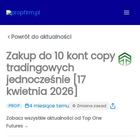
Przejdź
do
treści
Powrót do aktualności
Zakup do 10 kont copy
tradingowych
jednocześnie [17
kwietnia 2026]
4 miesiące temu
⚙️ Zmiana zasad
PROP
Zobacz wszystkie aktualności od Top One
Futures →