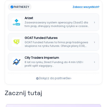
›
PARTNERZY
Zobacz wszystkich
Arizet
›
Zaawansowany system operacyjny (SaaS) dla
firm prop, oferujący monitoring ryzyka w czasie
rzeczywistym i…
GOAT Funded Futures
›
GOAT Funded Futures to firma prop tradingowa
skupiona na rynku futures. Oferuje plany EOD,…
City Traders Imperium
›
8 lat na rynku, Direct Funding do 4 mln USD i
profit split sięgający…
›
Dołącz do partnerów
Zacznij tutaj