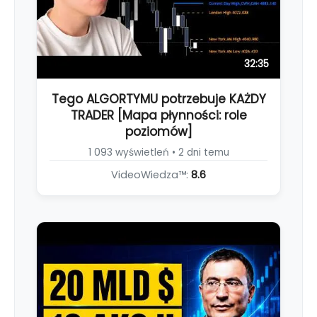
32:35
Tego ALGORTYMU potrzebuje KAŻDY
TRADER [Mapa płynności: role
poziomów]
1 093 wyświetleń • 2 dni temu
VideoWiedza™:
8.6