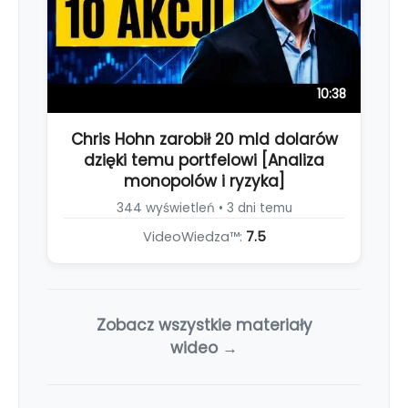
10:38
Chris Hohn zarobił 20 mld dolarów
dzięki temu portfelowi [Analiza
monopolów i ryzyka]
344 wyświetleń • 3 dni temu
VideoWiedza™:
7.5
Zobacz wszystkie materiały
wideo →