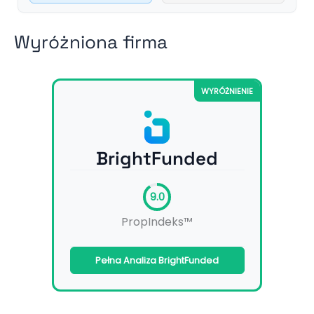
Wyróżniona firma
WYRÓŻNIENIE
BrightFunded
9.0
PropIndeks™
Pełna Analiza BrightFunded