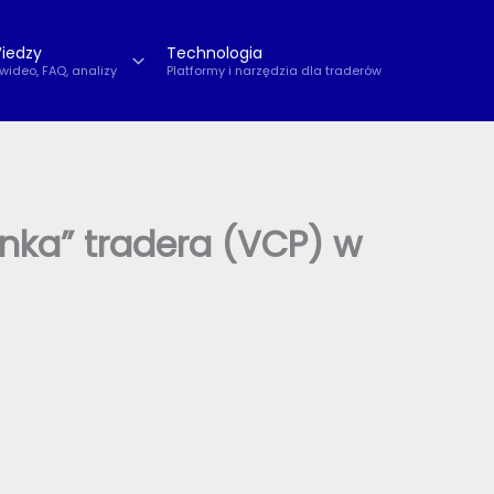
iedzy
Technologia
 wideo, FAQ, analizy
Platformy i narzędzia dla traderów
ynka” tradera (VCP) w