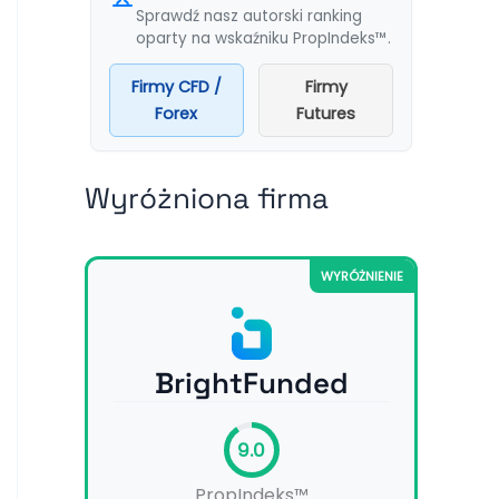
Sprawdź nasz autorski ranking
oparty na wskaźniku PropIndeks™.
Firmy CFD /
Firmy
Forex
Futures
Wyróżniona firma
WYRÓŻNIENIE
BrightFunded
9.0
PropIndeks™