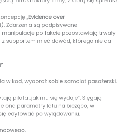
cią infrastruktury firmy, z którą się spierasz.
 koncepcję
„Evidence over
. Zdarzenia są podpisywane
o manipulacje po fakcie pozostawiają trwały
sji z supportem mieć dowód, którego nie da
i”
a w kod, wyobraź sobie samolot pasażerski.
ają pilota „jak mu się wydaje”. Sięgają
uje ona parametry lotu na bieżąco, w
a się edytować po wylądowaniu.
dingowego.