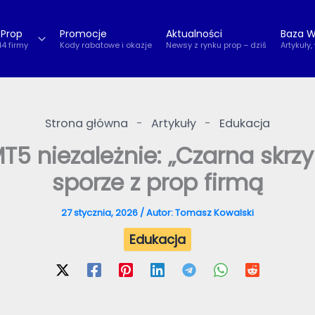
 Prop
Promocje
Aktualności
Baza W
44 firmy
Kody rabatowe i okazje
Newsy z rynku prop – dziś
Artykuły,
Strona główna
-
Artykuły
-
Edukacja
MT5 niezależnie: „Czarna skrz
sporze z prop firmą
27 stycznia, 2026
/ Autor:
Tomasz Kowalski
Edukacja