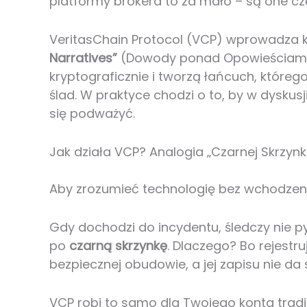
platformy brokera to za mało – są one częś
VeritasChain Protocol (VCP) wprowadza
Narratives”
(Dowody ponad Opowieściami)
kryptograficznie i tworzą łańcuch, któreg
ślad. W praktyce chodzi o to, by w dysku
się podważyć.
Jak działa VCP? Analogia „Czarnej Skrzynk
Aby zrozumieć technologię bez wchodzeni
Gdy dochodzi do incydentu, śledczy nie pyt
po
czarną skrzynkę
. Dlaczego? Bo rejestr
bezpiecznej obudowie, a jej zapisu nie d
VCP robi to samo dla Twojego konta tra