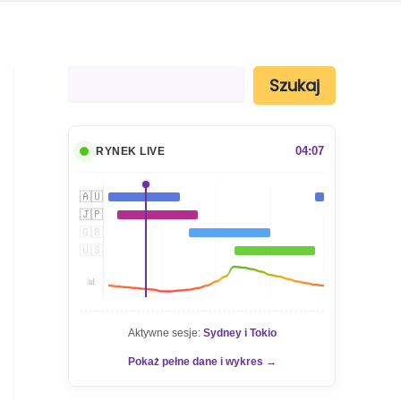
S
Szukaj
z
u
k
a
04:07
RYNEK LIVE
j
🇦🇺
🇯🇵
🇬🇧
🇺🇸
📊
Aktywne sesje:
Sydney i Tokio
Pokaż pełne dane i wykres →