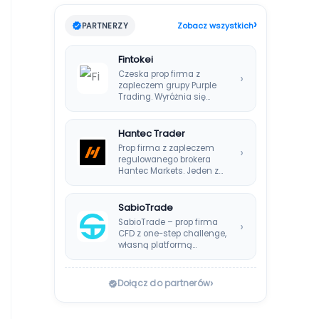
›
PARTNERZY
Zobacz wszystkich
Fintokei
Czeska prop firma z
›
zapleczem grupy Purple
Trading. Wyróżnia się
systemem Instant
Payouts, wypłatami…
Hantec Trader
Prop firma z zapleczem
›
regulowanego brokera
Hantec Markets. Jeden z
bezpieczniejszych
wyborów dla polskich…
SabioTrade
SabioTrade – prop firma
›
CFD z one-step challenge,
własną platformą
SabioTraderoom i
wypłatami co…
›
Dołącz do partnerów