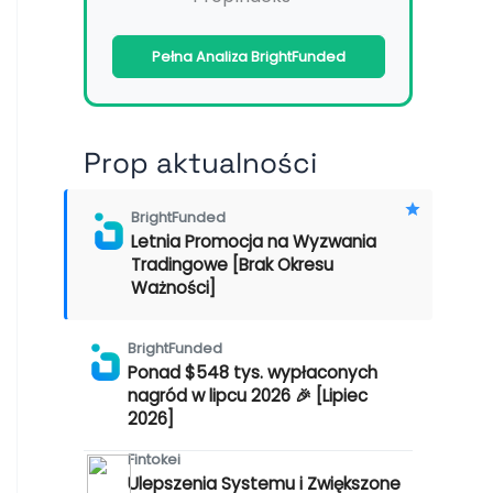
Pełna Analiza BrightFunded
Prop aktualności
BrightFunded
Letnia Promocja na Wyzwania
Tradingowe [Brak Okresu
Ważności]
BrightFunded
Ponad $548 tys. wypłaconych
nagród w lipcu 2026 🎉 [Lipiec
2026]
Fintokei
Ulepszenia Systemu i Zwiększone