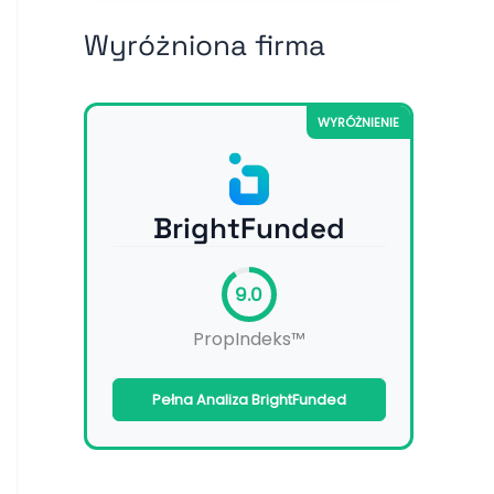
Wyróżniona firma
WYRÓŻNIENIE
BrightFunded
9.0
PropIndeks™
Pełna Analiza BrightFunded