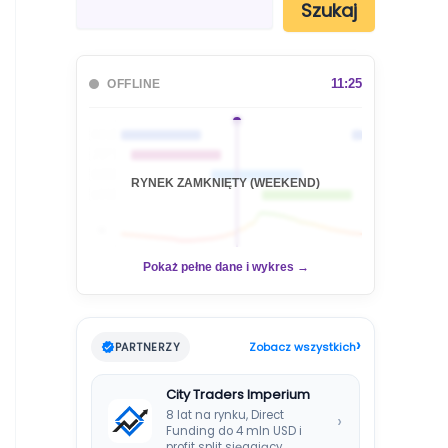
Szukaj
z
u
k
a
11:25
OFFLINE
j
🇦🇺
🇯🇵
🇬🇧
RYNEK ZAMKNIĘTY (WEEKEND)
🇺🇸
📊
Pokaż pełne dane i wykres →
›
PARTNERZY
Zobacz wszystkich
City Traders Imperium
8 lat na rynku, Direct
›
Funding do 4 mln USD i
profit split sięgający…