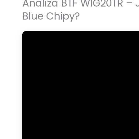
Analiza BTF WIG20TR – 
Blue Chipy?