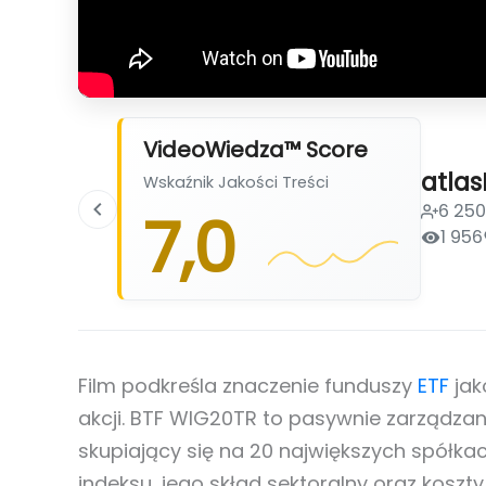
VideoWiedza™ Score
atlas
Wskaźnik Jakości Treści
6 25
7,0
1 956
Film podkreśla znaczenie funduszy
ETF
jak
akcji. BTF WIG20TR to pasywnie zarządzan
skupiający się na 20 największych spółka
indeksu, jego skład sektoralny oraz koszty