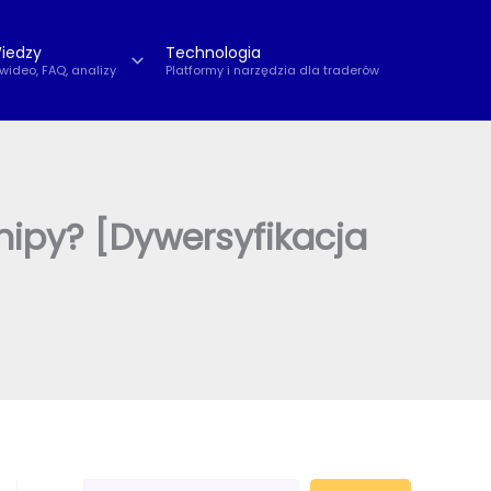
iedzy
Technologia
 wideo, FAQ, analizy
Platformy i narzędzia dla traderów
hipy? [Dywersyfikacja
S