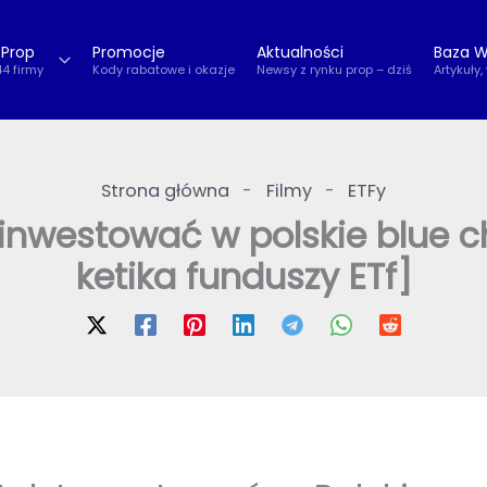
 Prop
Promocje
Aktualności
Baza W
44 firmy
Kody rabatowe i okazje
Newsy z rynku prop – dziś
Artykuły,
Strona główna
-
Filmy
-
ETFy
 inwestować w polskie blue c
ketika funduszy ETf]