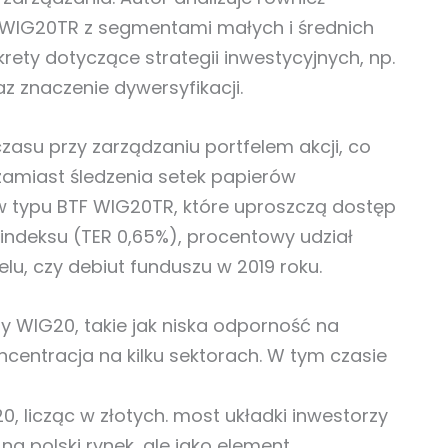
c WIG20TR z segmentami małych i średnich
ety dotyczące strategii inwestycyjnych, np.
az znaczenie dywersyfikacji.
zasu przy zarządzaniu portfelem akcji, co
 zamiast śledzenia setek papierów
w typu BTF WIG20TR, które uproszczą dostęp
 indeksu (TER 0,65%), procentowy udział
lu, czy debiut funduszu w 2019 roku.
y WIG20, takie jak niska odporność na
ncentracja na kilku sektorach. W tym czasie
, licząc w złotych. most układki inwestorzy
a polski rynek, ale jako element