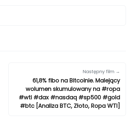
Następny film →
61,8% fibo na Bitcoinie. Malejący
wolumen skumulowany na #ropa
#wti #dax #nasdaq #sp500 #gold
#btc [Analiza BTC, Złoto, Ropa WTI]