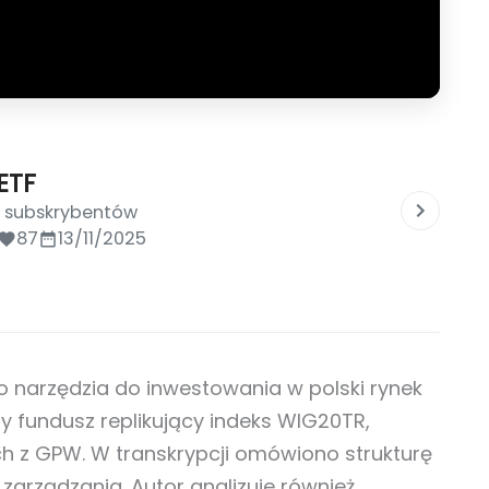
ETF
0 subskrybentów
87
13/11/2025
o narzędzia do inwestowania w polski rynek
y fundusz replikujący indeks WIG20TR,
ch z GPW. W transkrypcji omówiono strukturę
 zarządzania. Autor analizuje również