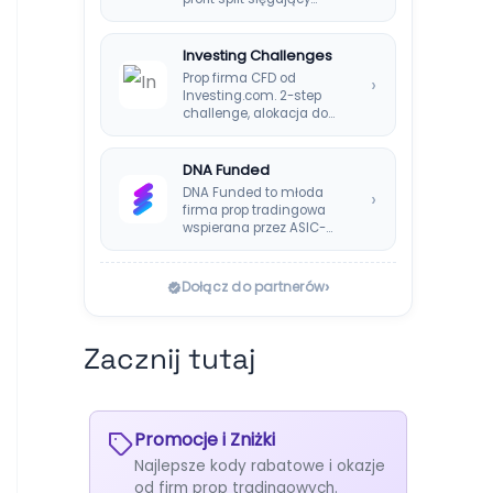
Investing Challenges
Prop firma CFD od
›
Investing.com. 2-step
challenge, alokacja do
$200k, split 80%,
platforma SIRIX.
DNA Funded
DNA Funded to młoda
›
firma prop tradingowa
wspierana przez ASIC-
regulowanego brokera
DNA Markets. Oferuje…
›
Dołącz do partnerów
Zacznij tutaj
Promocje i Zniżki
Najlepsze kody rabatowe i okazje
od firm prop tradingowych.