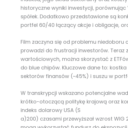
historyczne wyniki inwestycji, porównują
spółek. Dodatkowo przedstawione są konkr
portfel 60/40 łączący akcje i obligacje, or
Film zaczyna się od problemu niedoboru c
prowadzi do frustracji inwestorów. Teraz
wartościowych, można skorzystać z ETFó
do blue chipów. Kluczowe dane to: kostka
sektorów finansów (~45%) i suszu w portfe
W transkrypcji wskazano potencjalne wad
krótko-otoczącą politykę krajową oraz ko
indeks dolarowy USA (S
a)200) czasami przewyższał wzrost WIG 20
mogą wykorzystać fundusz do ekspozycji n