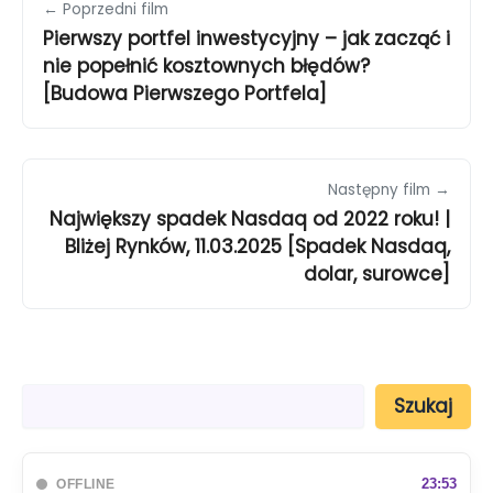
← Poprzedni film
Pierwszy portfel inwestycyjny – jak zacząć i
nie popełnić kosztownych błędów?
[Budowa Pierwszego Portfela]
Następny film →
Największy spadek Nasdaq od 2022 roku! |
Bliżej Rynków, 11.03.2025 [Spadek Nasdaq,
dolar, surowce]
S
Szukaj
z
u
k
a
23:53
OFFLINE