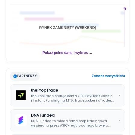
j
🇦🇺
🇯🇵
🇬🇧
RYNEK ZAMKNIĘTY (WEEKEND)
🇺🇸
📊
Pokaż pełne dane i wykres →
›
PARTNERZY
Zobacz wszystkich
thePropTrade
›
thePropTrade oferuje konta CFD PayFlex, Classic
i Instant Funding na MT5, TradeLocker i cTrader,…
DNA Funded
›
DNA Funded to młoda firma prop tradingowa
wspierana przez ASIC-regulowanego brokera
DNA Markets. Oferuje…