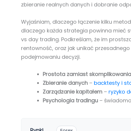
zbieranie realnych danych i dobranie odp
Wyjaśniam, dlaczego łączenie kilku metod
dlaczego każda strategia powinna mieć sw
vs day trading. Podkreślam, że im prosts
rentowność, oraz jak unikać przesadnego 
podejmowaniu decyzji.
Prostota zamiast skomplikowani
Zbieranie danych
–
backtesty i st
Zarządzanie kapitałem
–
ryzyko d
Psychologia tradingu
– świadomoś
Rynki
Forex