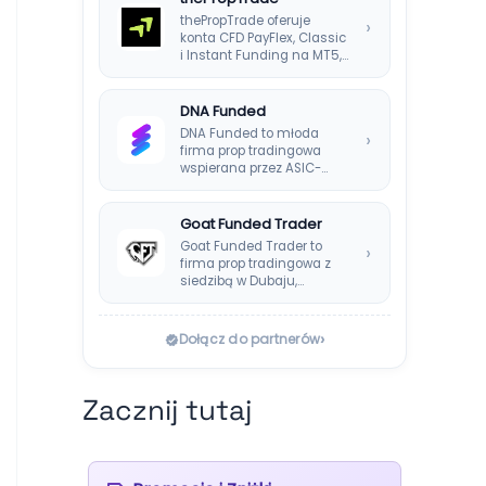
thePropTrade oferuje
›
konta CFD PayFlex, Classic
i Instant Funding na MT5,
TradeLocker i cTrader,…
DNA Funded
DNA Funded to młoda
›
firma prop tradingowa
wspierana przez ASIC-
regulowanego brokera
DNA Markets. Oferuje…
Goat Funded Trader
Goat Funded Trader to
›
firma prop tradingowa z
siedzibą w Dubaju,
założona w 2022…
›
Dołącz do partnerów
Zacznij tutaj