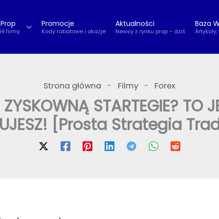
 Prop
Promocje
Aktualności
Baza W
44 firmy
Kody rabatowe i okazje
Newsy z rynku prop – dziś
Artykuły,
Strona główna
-
Filmy
-
Forex
ZYSKOWNĄ STARTEGIE? TO JE
JESZ! [Prosta Strategia Tr