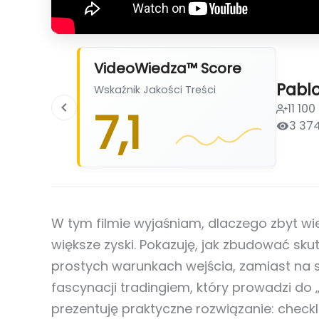
VideoWiedza™ Score
Pablo
Wskaźnik Jakości Treści
11 10
7,1
3 37
W tym filmie wyjaśniam, dlaczego zbyt wi
większe zyski. Pokazuję, jak zbudować sku
prostych warunkach wejścia, zamiast na
fascynacji tradingiem, który prowadzi do 
prezentuję praktyczne rozwiązanie: check