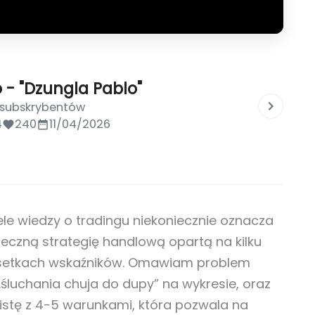
 - "Dzungla Pablo"
0 subskrybentów
4
240
11/04/2026
ele wiedzy o tradingu niekoniecznie oznacza
teczną strategię handlową opartą na kilku
 setkach wskaźników. Omawiam problem
„śluchania chuja do dupy” na wykresie, oraz
listę z 4-5 warunkami, która pozwala na