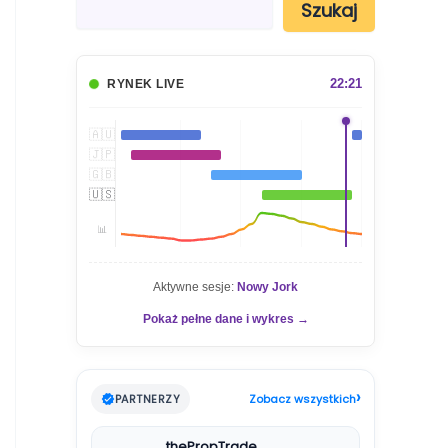
Szukaj
z
u
k
a
22:21
RYNEK LIVE
j
🇦🇺
🇯🇵
🇬🇧
🇺🇸
📊
Aktywne sesje:
Nowy Jork
Pokaż pełne dane i wykres →
›
PARTNERZY
Zobacz wszystkich
thePropTrade