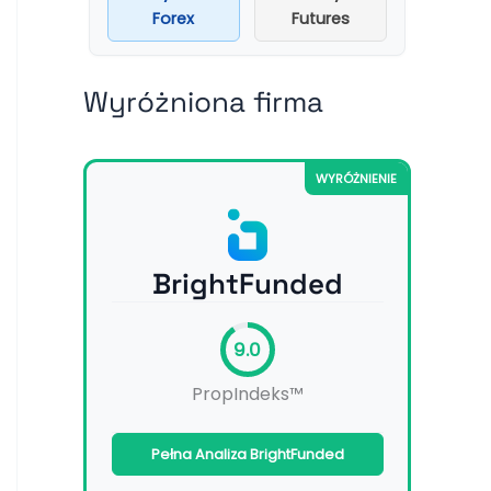
Forex
Futures
Wyróżniona firma
WYRÓŻNIENIE
BrightFunded
9.0
PropIndeks™
Pełna Analiza BrightFunded