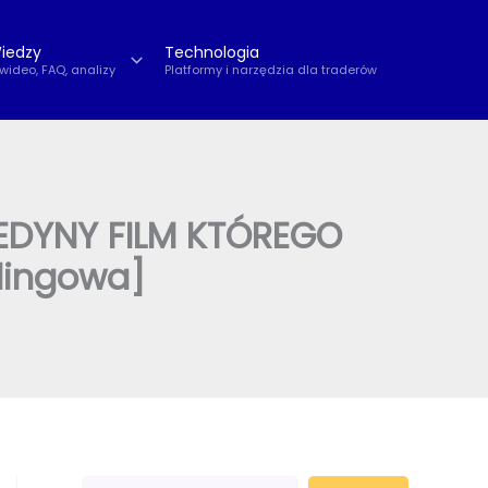
iedzy
Technologia
 wideo, FAQ, analizy
Platformy i narzędzia dla traderów
DYNY FILM KTÓREGO
adingowa]
S