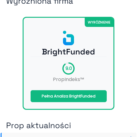
Wyróżniona firma
WYRÓŻNIENIE
BrightFunded
9.0
PropIndeks™
Pełna Analiza BrightFunded
Prop aktualności