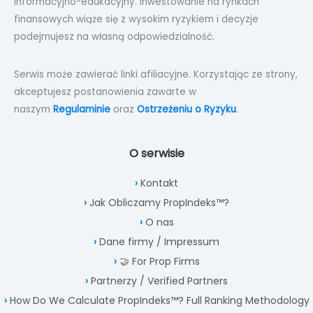
informacyjno-edukacyjny. Inwestowanie na rynkach
finansowych wiąże się z wysokim ryzykiem i decyzje
podejmujesz na własną odpowiedzialność.
Serwis może zawierać linki afiliacyjne. Korzystając ze strony,
akceptujesz postanowienia zawarte w
naszym
Regulaminie
oraz
Ostrzeżeniu o Ryzyku
.
O serwisie
Kontakt
Jak Obliczamy PropIndeks™?
O nas
Dane firmy / Impressum
🤝 For Prop Firms
Partnerzy / Verified Partners
How Do We Calculate PropIndeks™? Full Ranking Methodology