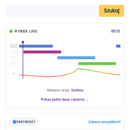
S
Szukaj
z
u
k
a
00:51
RYNEK LIVE
j
🇦🇺
🇯🇵
🇬🇧
🇺🇸
📊
Aktywne sesje:
Sydney
Pokaż pełne dane i wykres →
›
PARTNERZY
Zobacz wszystkich