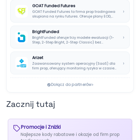
GOAT Funded Futures
›
GOAT Funded Futures to firma prop tradingowa
skupiona na rynku futures. Oferuje plany EOD,…
BrightFunded
›
BrightFunded oferuje trzy modele ewaluacji (1-
Step, 2-Step Bright, 2-Step Classic) bez
klasycznej consistency rule,…
Arizet
›
Zaawansowany system operacyjny (SaaS) dla
firm prop, oferujący monitoring ryzyka w czasie
rzeczywistym i…
›
Dołącz do partnerów
Zacznij tutaj
Promocje i Zniżki
Najlepsze kody rabatowe i okazje od firm prop