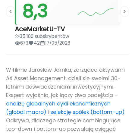
8,3
AceMarketU-TV
35 100 subskrybentów
673
42
17/05/2026
W filmie Jarosław Jamka, zarządca aktywami
AX Asset Management, dzieli się swoimi 30-
letnimi doświadczeniami inwestycyjnymi.
Ekspert wyjaśnia, jak łączy dwa podejścia –
analizę globalnych cykli ekonomicznych
(global macro)
i
selekcję spółek (bottom-up)
.
Odkrywa, dlaczego strategie combingujące
top-down i bottom-up pozwalają osiągać