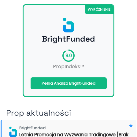
WYRÓŻNIENIE
BrightFunded
9.0
PropIndeks™
Pełna Analiza BrightFunded
Prop aktualności
BrightFunded
Letnia Promocja na Wyzwania Tradingowe [Brak