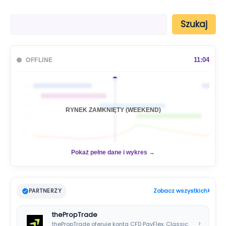
S
Szukaj
z
u
k
a
11:04
OFFLINE
j
🇦🇺
🇯🇵
🇬🇧
RYNEK ZAMKNIĘTY (WEEKEND)
🇺🇸
📊
Pokaż pełne dane i wykres →
›
PARTNERZY
Zobacz wszystkich
thePropTrade
›
thePropTrade oferuje konta CFD PayFlex, Classic