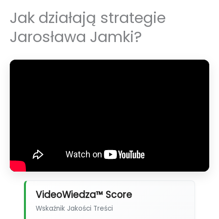
Jak działają strategie
Jarosława Jamki?
VideoWiedza™ Score
Wskaźnik Jakości Treści