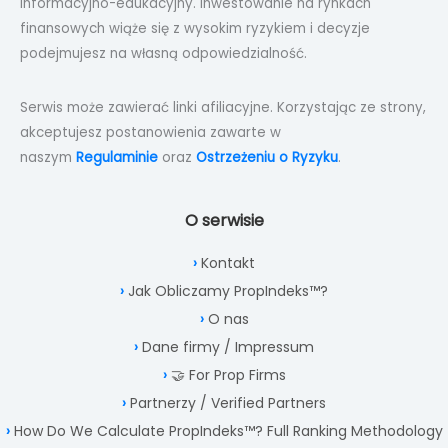
informacyjno-edukacyjny. Inwestowanie na rynkach
finansowych wiąże się z wysokim ryzykiem i decyzje
podejmujesz na własną odpowiedzialność.
Serwis może zawierać linki afiliacyjne. Korzystając ze strony,
akceptujesz postanowienia zawarte w
naszym
Regulaminie
oraz
Ostrzeżeniu o Ryzyku
.
O serwisie
Kontakt
Jak Obliczamy PropIndeks™?
O nas
Dane firmy / Impressum
🤝 For Prop Firms
Partnerzy / Verified Partners
How Do We Calculate PropIndeks™? Full Ranking Methodology