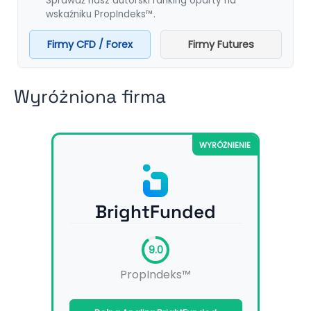
Sprawdź nasz autorski ranking oparty na
wskaźniku PropIndeks™.
Firmy CFD / Forex
Firmy Futures
Wyróżniona firma
WYRÓŻNIENIE
BrightFunded
9.0
PropIndeks™