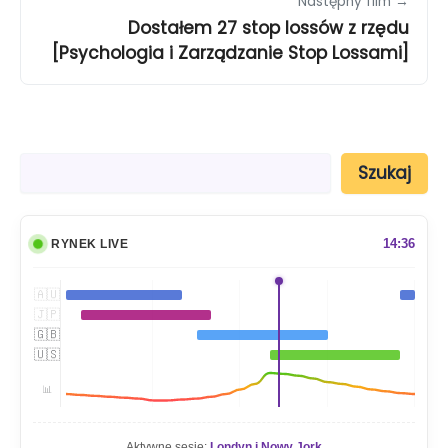
Następny film →
Dostałem 27 stop lossów z rzędu
[Psychologia i Zarządzanie Stop Lossami]
S
Szukaj
z
u
k
a
14:36
RYNEK LIVE
j
🇦🇺
🇯🇵
🇬🇧
🇺🇸
📊
Aktywne sesje:
Londyn i Nowy Jork