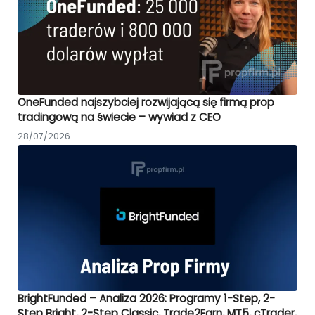
OneFunded najszybciej rozwijającą się firmą prop
tradingową na świecie – wywiad z CEO
28/07/2026
BrightFunded – Analiza 2026: Programy 1-Step, 2-
Step Bright, 2-Step Classic, Trade2Earn, MT5, cTrader,