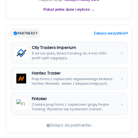
Pokaż pełne dane i wykres →
›
PARTNERZY
Zobacz wszystkich
City Traders Imperium
›
8 lat na rynku, Direct Funding do 4 mln USD i
profit split sięgający…
Hantec Trader
›
Prop firma z zapleczem regulowanego brokera
Hantec Markets. Jeden z bezpieczniejszych
wyborów dla polskich…
Fintokei
›
Czeska prop firma z zapleczem grupy Purple
Trading. Wyróżnia się systemem Instant
Payouts, wypłatami…
›
Dołącz do partnerów