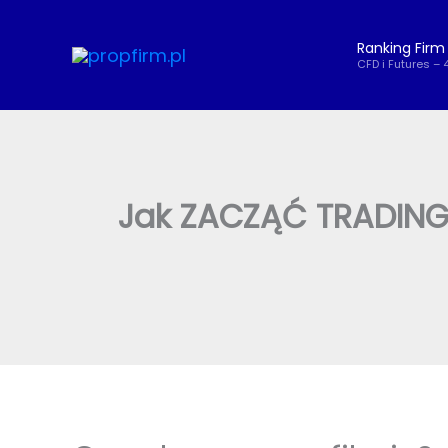
Przejdź
do
Ranking Firm
treści
CFD i Futures – 
Jak ZACZĄĆ TRADING 