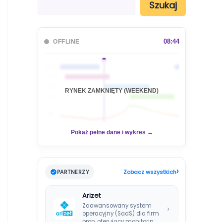
Szukaj
z
u
k
a
08:44
OFFLINE
j
🇦🇺
🇯🇵
🇬🇧
RYNEK ZAMKNIĘTY (WEEKEND)
🇺🇸
📊
Pokaż pełne dane i wykres →
›
PARTNERZY
Zobacz wszystkich
Arizet
Zaawansowany system
›
operacyjny (SaaS) dla firm
prop, oferujący monitoring