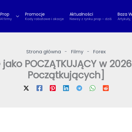
 Prop
Promocje
Aktualności
Baza W
44 firmy
Kody rabatowe i okazje
Newsy z rynku prop – dziś
Artykuły,
Strona główna
-
Filmy
-
Forex
jako POCZĄTKUJĄCY w 2026?
Początkujących]