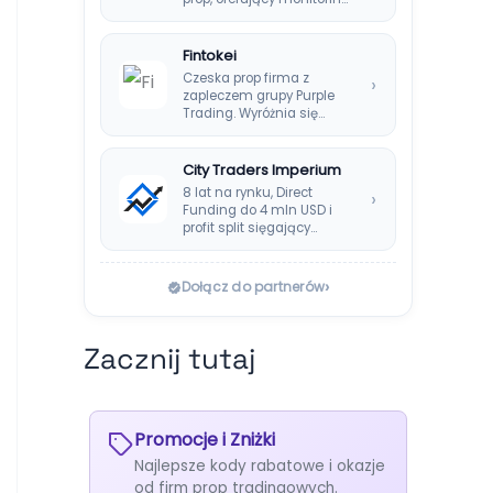
ryzyka w czasie
rzeczywistym i…
Fintokei
Czeska prop firma z
›
zapleczem grupy Purple
Trading. Wyróżnia się
systemem Instant
Payouts, wypłatami…
City Traders Imperium
8 lat na rynku, Direct
›
Funding do 4 mln USD i
profit split sięgający…
›
Dołącz do partnerów
Zacznij tutaj
Promocje i Zniżki
Najlepsze kody rabatowe i okazje
od firm prop tradingowych.